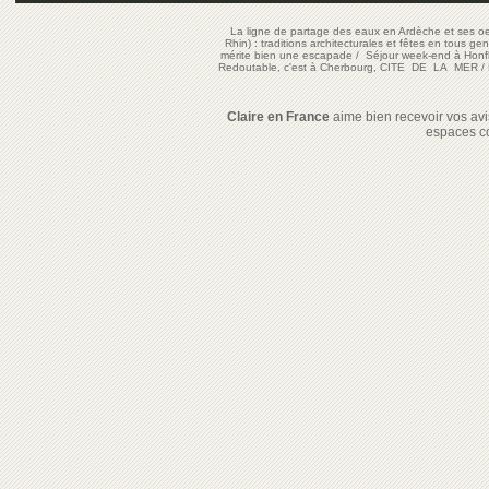
La ligne de partage des eaux en Ardèche et ses oe
Rhin) : traditions architecturales et fêtes en tous ge
mérite bien une escapade
/
Séjour week-end à Honf
Redoutable, c'est à Cherbourg, CITE DE LA MER
/
Claire en France
aime bien recevoir vos avis
espaces c