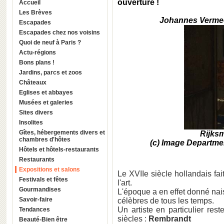
ouverture !
Accueil
Les Brèves
Johannes Verme
Escapades
Escapades chez nos voisins
Quoi de neuf à Paris ?
Actu-régions
Bons plans !
Jardins, parcs et zoos
Châteaux
Eglises et abbayes
Musées et galeries
Sites divers
Insolites
Gîtes, hébergements divers et
Rijks
chambres d'hôtes
(c) Image Departm
Hôtels et hôtels-restaurants
Restaurants
Expositions et salons
Le XVIIe siècle hollandais fai
Festivals et fêtes
l'art.
Gourmandises
L'époque a en effet donné nai
Savoir-faire
célèbres de tous les temps.
Un artiste en particulier re
Tendances
siècles :
Rembrandt
Beauté-Bien être