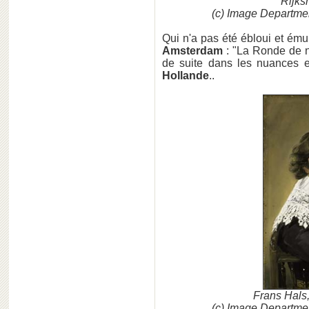
Rijk
(c) Image Departm
Qui n'a pas été ébloui et ém
Amsterdam
: "La Ronde de nu
de suite dans les nuances e
Hollande
..
Frans Hals
(c) Image Departm