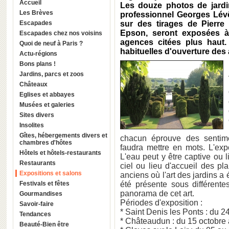
Accueil
Les douze photos de jard
Les Brèves
professionnel Georges Lévê
Escapades
sur des tirages de Pierre 
Epson, seront exposées à
Escapades chez nos voisins
agences citées plus haut.
Quoi de neuf à Paris ?
habituelles d'ouverture des a
Actu-régions
Bons plans !
Jardins, parcs et zoos
Châteaux
Eglises et abbayes
Musées et galeries
Sites divers
Insolites
Gîtes, hébergements divers et
chacun éprouve des sentime
chambres d'hôtes
faudra mettre en mots. L'exp
Hôtels et hôtels-restaurants
L'eau peut y être captive ou l
Restaurants
ciel ou lieu d'accueil des p
Expositions et salons
anciens où l'art des jardins a 
Festivals et fêtes
été présente sous différente
panorama de cet art.
Gourmandises
Périodes d'exposition :
Savoir-faire
* Saint Denis les Ponts : du 
Tendances
* Châteaudun : du 15 octobre
Beauté-Bien être