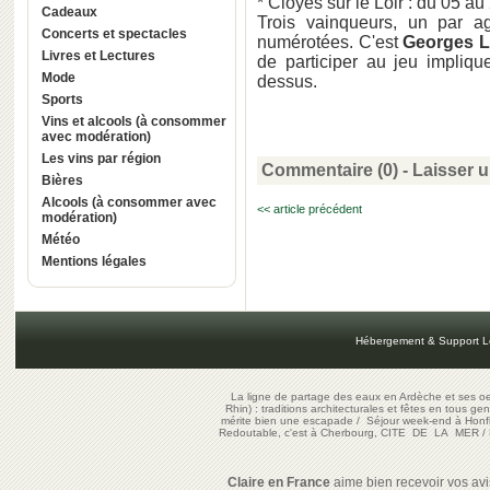
* Cloyes sur le Loir : du 05 a
Cadeaux
Trois vainqueurs, un par ag
Concerts et spectacles
numérotées. C'est
Georges 
Livres et Lectures
de participer au jeu impliqu
Mode
dessus.
Sports
Vins et alcools (à consommer
avec modération)
Les vins par région
Commentaire (0) -
Laisser 
Bières
Alcools (à consommer avec
<< article précédent
modération)
Météo
Mentions légales
Hébergement & Support L
La ligne de partage des eaux en Ardèche et ses oe
Rhin) : traditions architecturales et fêtes en tous ge
mérite bien une escapade
/
Séjour week-end à Honf
Redoutable, c'est à Cherbourg, CITE DE LA MER
/
Claire en France
aime bien recevoir vos avis