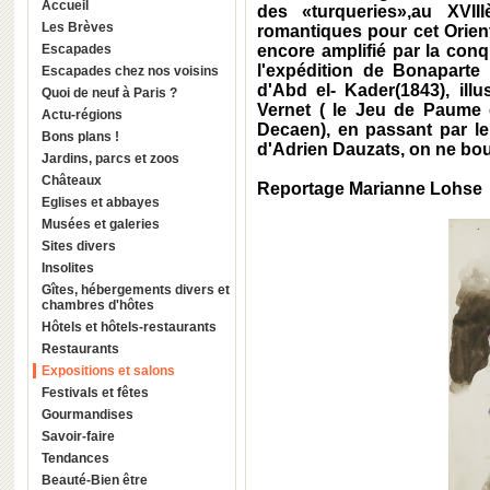
Accueil
des «turqueries»,au XVII
Les Brèves
romantiques pour cet Orien
Escapades
encore amplifié par la conqu
l'expédition de Bonaparte
Escapades chez nos voisins
d'Abd el- Kader(1843), ill
Quoi de neuf à Paris ?
Vernet ( le Jeu de Paume e
Actu-régions
Decaen), en passant par le
Bons plans !
d'Adrien Dauzats, on ne bou
Jardins, parcs et zoos
Châteaux
Reportage Marianne Lohse
Eglises et abbayes
Musées et galeries
Sites divers
Insolites
Gîtes, hébergements divers et
chambres d'hôtes
Hôtels et hôtels-restaurants
Restaurants
Expositions et salons
Festivals et fêtes
Gourmandises
Savoir-faire
Tendances
Beauté-Bien être