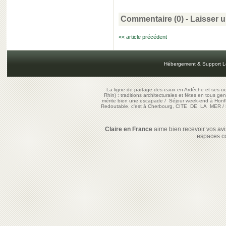
Commentaire (0) -
Laisser 
<< article précédent
Hébergement & Support L
La ligne de partage des eaux en Ardèche et ses oe
Rhin) : traditions architecturales et fêtes en tous ge
mérite bien une escapade
/
Séjour week-end à Honf
Redoutable, c'est à Cherbourg, CITE DE LA MER
/
Claire en France
aime bien recevoir vos avis
espaces c