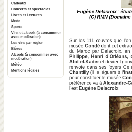
Cadeaux
Concerts et spectacles
Eugène Delacroix : étud
Livres et Lectures
(C) RMN (Domaine d
Mode
Sports
Vins et alcools (à consommer
avec modération)
Sur les 111 œuvres que l'on 
Les vins par région
musée
Condé
dont cet extrao
Bières
du Maroc par Delacroix, en 
Alcools (à consommer avec
Philippe, Henri d'Orléans,
modération)
Abd el-Kader
et devient gouv
Météo
renvoie dans ses foyers Ce m
Mentions légales
Chantilly
(il le léguera à l
'Ins
pour constituer le musée
Con
préférence va à
Alexandre-G
l'est
Eugène Delacroix
.