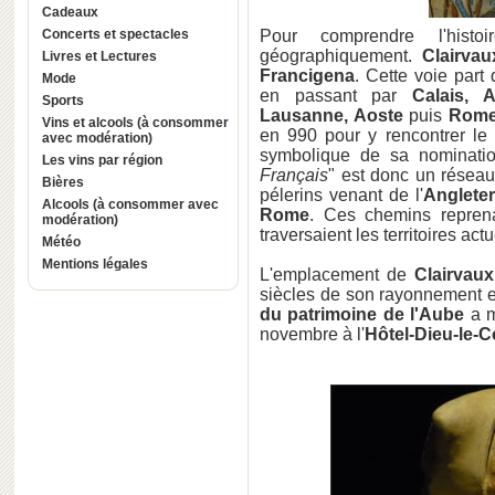
Cadeaux
Concerts et spectacles
Pour comprendre l'his
géographiquement.
Clairva
Livres et Lectures
Francigena
. Cette voie part
Mode
en passant par
Calais, 
Sports
Lausanne, Aoste
puis
Rom
Vins et alcools (à consommer
en 990 pour y rencontrer le
avec modération)
symbolique de sa nominat
Les vins par région
Français
" est donc un réseau
Bières
pélerins venant de l'
Angleter
Alcools (à consommer avec
Rome
. Ces chemins reprenai
modération)
traversaient les territoires act
Météo
Mentions légales
L'emplacement de
Clairvaux
siècles de son rayonnement
du patrimoine de l'Aube
a m
novembre à l'
Hôtel-Dieu-le-