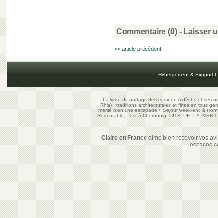
Commentaire (0) -
Laisser 
<< article précédent
Hébergement & Support L
La ligne de partage des eaux en Ardèche et ses oe
Rhin) : traditions architecturales et fêtes en tous ge
mérite bien une escapade
/
Séjour week-end à Honf
Redoutable, c'est à Cherbourg, CITE DE LA MER
/
Claire en France
aime bien recevoir vos avis
espaces c