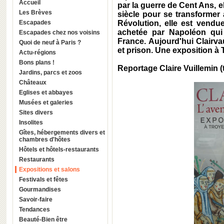
Accueil
par la guerre de Cent Ans, e
Les Brèves
siècle pour se transformer 
Escapades
Révolution, elle est vendu
achetée par Napoléon qui 
Escapades chez nos voisins
France. Aujourd'hui Clairv
Quoi de neuf à Paris ?
et prison. Une exposition à 
Actu-régions
Bons plans !
Reportage Claire Vuillemin (
Jardins, parcs et zoos
Châteaux
Eglises et abbayes
Musées et galeries
Sites divers
Insolites
Gîtes, hébergements divers et
chambres d'hôtes
Hôtels et hôtels-restaurants
Restaurants
Expositions et salons
Festivals et fêtes
Gourmandises
Savoir-faire
Tendances
Beauté-Bien être