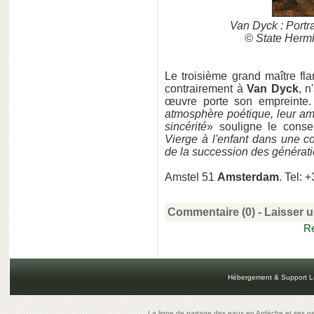
Van Dyck : Portr
© State Herm
Le troisième grand maître f
contrairement à
Van Dyck
, 
œuvre porte son empreinte
atmosphère poétique, leur am
sincérité
» souligne le conse
Vierge à l'enfant dans une c
de la succession des générat
Amstel 51
Amsterdam
. Tel:
Commentaire (0) -
Laisser 
Re
Hébergement & Support L
La ligne de partage des eaux en Ardèche et ses oe