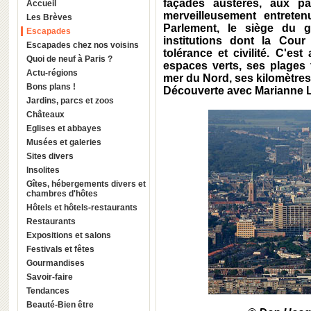
façades austères, aux p
Accueil
merveilleusement entretenu
Les Brèves
Parlement, le siège du 
Escapades
institutions dont la Cour
Escapades chez nos voisins
tolérance et civilité. C'es
Quoi de neuf à Paris ?
espaces verts, ses plages
Actu-régions
mer du Nord, ses kilomètres
Bons plans !
Découverte avec Marianne 
Jardins, parcs et zoos
Châteaux
Eglises et abbayes
Musées et galeries
Sites divers
Insolites
Gîtes, hébergements divers et
chambres d'hôtes
Hôtels et hôtels-restaurants
Restaurants
Expositions et salons
Festivals et fêtes
Gourmandises
Savoir-faire
Tendances
Beauté-Bien être