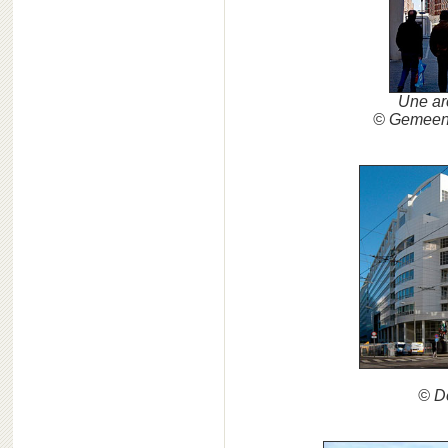
Une ar
© Gemeent
© D