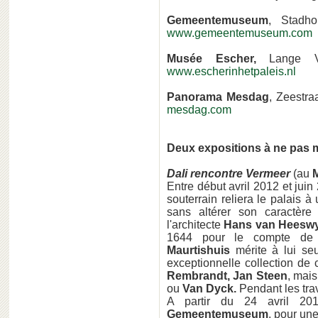
Gemeentemuseum
, Stadh
www.gemeentemuseum.com
Musée Escher,
Lange Vo
www.escherinhetpaleis.nl
Panorama Mesdag
, Zeestra
mesdag.com
Deux expositions à ne pas
Dali rencontre Vermeer
(au
Entre début avril 2012 et juin
souterrain reliera le palais à
sans altérer son caractère
l'architecte
Hans van Heeswy
1644 pour le compte d
Maurtishuis
mérite à lui se
exceptionnelle collection de
Rembrandt, Jan Steen
, mai
ou
Van Dyck.
Pendant les tra
A partir du 24 avril 201
Gemeentemuseum
, pour un