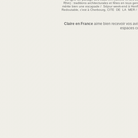
Rhin) : traditions architecturales et fêtes en tous ge
mérite bien une escapade
/
Séjour week-end à Honf
Redoutable, c'est à Cherbourg, CITE DE LA MER
/
Claire en France
aime bien recevoir vos avis
espaces c