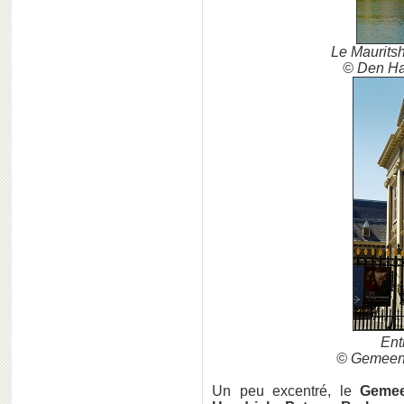
Le Mauritsh
© Den Ha
Ent
© Gemeent
Un peu excentré, le
Geme