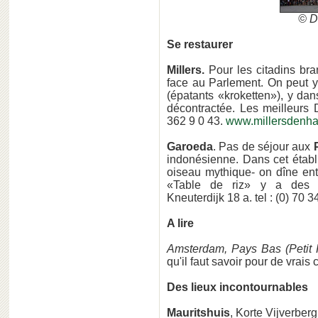
© D
Se restaurer
Millers.
Pour les citadins bran
face au Parlement. On peut y
(épatants «kroketten»), y da
décontractée. Les meilleurs D
362 9 0 43.
www.millersdenha
Garoeda
. Pas de séjour aux
indonésienne. Dans cet établi
oiseau mythique- on dîne ent
«Table de riz» y a des sa
Kneuterdijk 18 a. tel : (0) 70 
A lire
Amsterdam, Pays Bas (Petit 
qu'il faut savoir pour de vrais 
Des lieux incontournables
Mauritshuis
, Korte Vijverberg