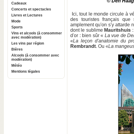
© Den Haag 
Cadeaux
Concerts et spectacles
Ici, tout le monde circule à 
Livres et Lectures
des touristes français que
Mode
amplement qu'on s'y attarde n
Sports
dont le sublime
Mauritshuis
:
Vins et alcools (à consommer
d'or : bien sûr «
La vue de Del
avec modération)
«
La leçon d'anatomie du pr
Les vins par région
Rembrandt
. Ou «
La mangeuse
Bières
Alcools (à consommer avec
modération)
Météo
Mentions légales