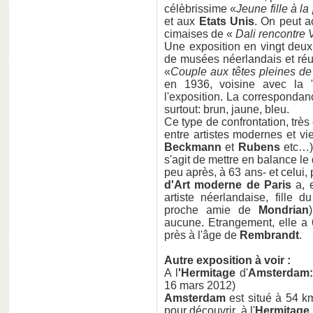
célèbrissime «
Jeune fille à la
et aux
Etats Unis
. On peut a
cimaises de «
Dali rencontre
Une exposition en vingt deu
de musées néerlandais et réun
«
Couple aux têtes pleines d
en 1936, voisine avec la
l'exposition. La correspondanc
surtout: brun, jaune, bleu.
Ce type de confrontation, très
entre artistes modernes et vie
Beckmann
et
Rubens
etc…),
s'agit de mettre en balance le 
peu après, à 63 ans- et celui, 
d'Art moderne de Paris
a, e
artiste néerlandaise, fille 
proche amie de
Mondrian
aucune. Etrangement, elle a 
près à l'âge de
Rembrandt
.
Autre exposition à voir :
A l
'Hermitage
d'
Amsterdam
16 mars 2012)
Amsterdam
est situé à 54 
pour découvrir, à l'
Hermitage