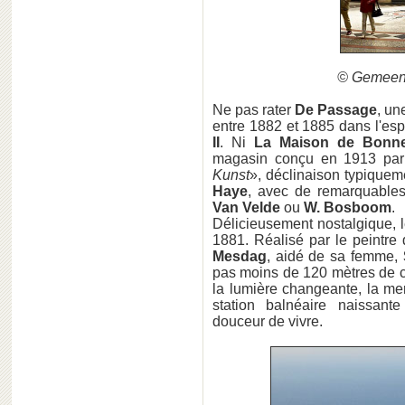
© Gemeent
Ne pas rater
De Passage
, un
entre 1882 et 1885 dans l'esp
II
. Ni
La Maison de Bonne
magasin conçu en 1913 par 
Kunst
», déclinaison typiquem
Haye
, avec de remarquable
Van Velde
ou
W. Bosboom
.
Délicieusement nostalgique, 
1881. Réalisé par le peintre
Mesdag
, aidé de sa femme,
pas moins de 120 mètres de c
la lumière changeante, la mer
station balnéaire naissan
douceur de vivre.