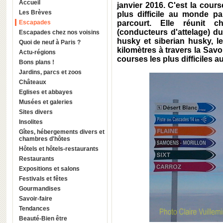
Accueil
janvier 2016. C'est la cours
Les Brèves
plus difficile au monde p
Escapades
parcourt. Elle réunit 
(conducteurs d'attelage) 
Escapades chez nos voisins
husky et siberian husky, 
Quoi de neuf à Paris ?
kilomètres à travers la Savo
Actu-régions
courses les plus difficiles
Bons plans !
Jardins, parcs et zoos
Châteaux
Eglises et abbayes
Musées et galeries
Sites divers
Insolites
Gîtes, hébergements divers et
chambres d'hôtes
Hôtels et hôtels-restaurants
Restaurants
Expositions et salons
Festivals et fêtes
Gourmandises
Savoir-faire
Tendances
Beauté-Bien être