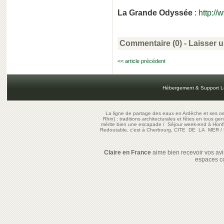
La Grande Odyssée
:
http:/
Commentaire (0) -
Laisser 
<< article précédent
Hébergement & Support L
La ligne de partage des eaux en Ardèche et ses oe
Rhin) : traditions architecturales et fêtes en tous ge
mérite bien une escapade
/
Séjour week-end à Honf
Redoutable, c'est à Cherbourg, CITE DE LA MER
/
Claire en France
aime bien recevoir vos avis
espaces c