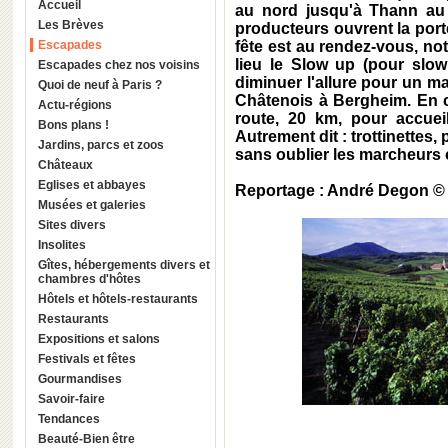
Accueil
au nord jusqu'à Thann au 
Les Brèves
producteurs ouvrent la porte
Escapades
fête est au rendez-vous, not
lieu le Slow up (pour slo
Escapades chez nos voisins
diminuer l'allure pour un m
Quoi de neuf à Paris ?
Châtenois à Bergheim. En cl
Actu-régions
route, 20 km, pour accueil
Bons plans !
Autrement dit : trottinettes,
Jardins, parcs et zoos
sans oublier les marcheurs 
Châteaux
Eglises et abbayes
Reportage : André Degon ©
Musées et galeries
Sites divers
Insolites
Gîtes, hébergements divers et
chambres d'hôtes
Hôtels et hôtels-restaurants
Restaurants
Expositions et salons
Festivals et fêtes
Gourmandises
Savoir-faire
Tendances
Beauté-Bien être