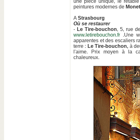
une pièce unique, le retable
peintures modernes de
Monet
A
Strasbourg
Où se restaurer
-
Le Tire-bouchon
, 5, rue d
www.letirebouchon.fr
.Une wi
apparentes et des escaliers r
terre :
Le Tire-bouchon,
à deu
l'aime. Prix moyen à la ca
chaleureux.