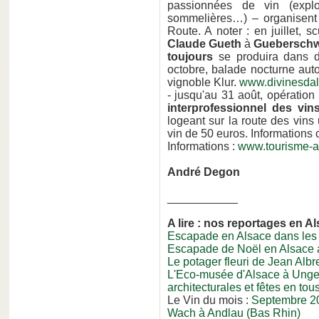
passionnées de vin (explo
sommelières…) – organisent 
Route. A noter : en juillet, 
Claude Gueth
à
Gueberschw
toujours
se produira dans d
octobre, balade nocturne aut
vignoble Klur.
www.divinesda
- jusqu'au 31 août, opération
interprofessionnel des vin
logeant sur la route des vin
vin de 50 euros. Informations 
Informations :
www.tourisme-a
André Degon
___________
A lire : nos reportages en A
Escapade en Alsace dans les
Escapade de Noël en Alsace a
Le potager fleuri de Jean Albr
L'Eco-musée d'Alsace à Ungers
architecturales et fêtes en tou
Le Vin du mois :
Septembre 20
Wach à Andlau (Bas Rhin)