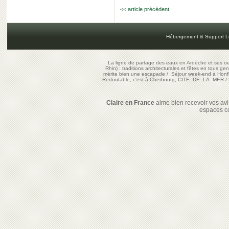
<< article précédent
Hébergement & Support L
La ligne de partage des eaux en Ardèche et ses oe
Rhin) : traditions architecturales et fêtes en tous ge
mérite bien une escapade
/
Séjour week-end à Honf
Redoutable, c'est à Cherbourg, CITE DE LA MER
/
Claire en France
aime bien recevoir vos avis
espaces c