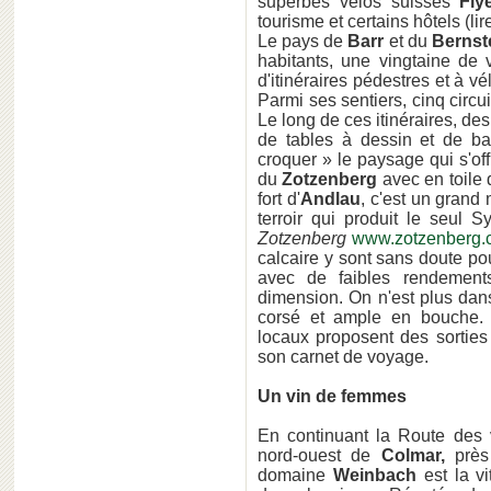
superbes vélos suisses
Fly
tourisme et certains hôtels (li
Le pays de
Barr
et du
Bernst
habitants, une vingtaine de 
d'itinéraires pédestres et à v
Parmi ses sentiers, cinq circu
Le long de ces itinéraires, d
de tables à dessin et de ban
croquer » le paysage qui s'off
du
Zotzenberg
avec en toile 
fort d'
Andlau
, c'est un grand
terroir qui produit le seul
Zotzenberg
www.zotzenberg.
calcaire y sont sans doute po
avec de faibles rendements
dimension. On n'est plus dans 
corsé et ample en bouche. 
locaux proposent des sorties 
son carnet de voyage.
Un vin de femmes
En continuant la Route des 
nord-ouest de
Colmar,
près 
domaine
Weinbach
est la v