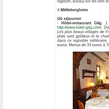
sigillum, sceau) sur les vins l
A
Mittlebergheim
Où séjourner
-
Hôtel-restaurant Gilg
, 1
http://www.hotel-gilg.com/
. Da
Les plus beaux villages de F
plats sont goûteux et le ch
dans ce vignoble millénaire
euros. Menus de 33 euros à 7