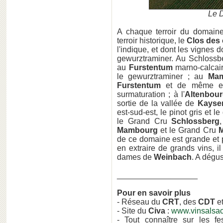
Le 
A chaque terroir du domain
terroir historique, le
Clos des
l'indique, et dont les vignes 
gewurztraminer. Au Schlossber
au
Furstentum
marno-calcair
le gewurztraminer ; au
Ma
Furstentum
et de même exp
surmaturation ; à l'
Altenbou
sortie de la vallée de
Kayse
est-sud-est, le pinot gris et 
le Grand Cru
Schlossberg
Mambourg
et le Grand Cru
M
de ce domaine est grande et p
en extraire de grands vins, il 
dames de
Weinbach
. A dégu
__________________
Pour en savoir plus
- Réseau du
CRT
, des
CDT
e
- Site du
Civa
:
www.vinsalsa
- Tout connaître sur les f