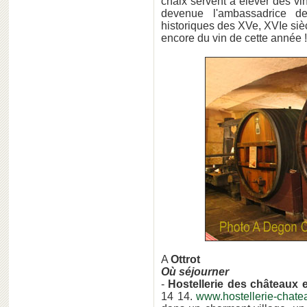
chaix servent à élever des vi
devenue l'ambassadrice d
historiques des XVe, XVIe sièc
encore du vin de cette année !
A
Ottrot
Où séjourner
-
Hostellerie des châteaux e
14 14.
www.hostellerie-chatea