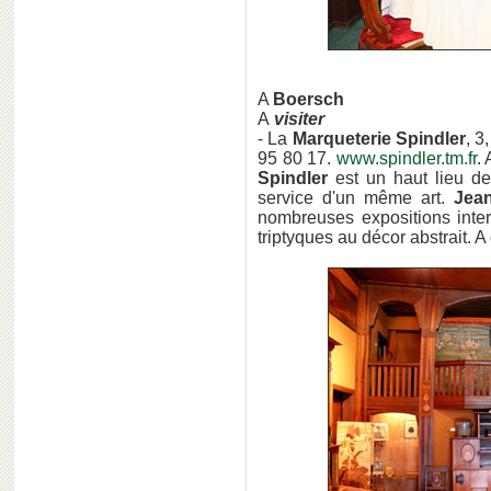
A
Boersch
A
visiter
- La
Marqueterie Spindler
, 3
95 80 17.
www.spindler.tm.fr
.
Spindler
est un haut lieu de 
service d'un même art.
Jean
nombreuses expositions inte
triptyques au décor abstrait. 