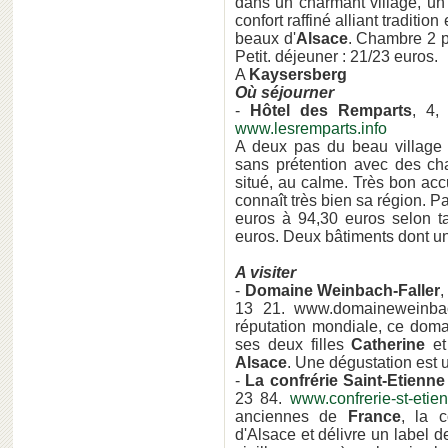
dans un charmant village, un
confort raffiné alliant tradit
beaux d'
Alsace
. Chambre 2 p
Petit. déjeuner : 21/23 euros.
A
Kaysersberg
Où séjourner
-
Hôtel des Remparts
, 4,
www.lesremparts.info
A deux pas du beau villag
sans prétention avec des c
situé, au calme. Très bon accu
connaît très bien sa région. P
euros à 94,30 euros selon ta
euros. Deux bâtiments dont u
A visiter
-
Domaine Weinbach-Faller
,
13 21. www.domaineweinb
réputation mondiale, ce doma
ses deux filles
Catherine
e
Alsace
. Une dégustation est
-
La confrérie Saint-Etienn
23 84.
www.confrerie-st-etie
anciennes de
France
, la 
d'Alsace et délivre un label d