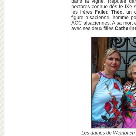
dans la vigne. Réputée dan
hectares connue dès le IXe si
les frères
Faller. Théo
, un 
figure alsacienne, homme pol
AOC alsaciennes. A sa mort
avec ses deux filles
Catherin
Les dames de Weinbach (d