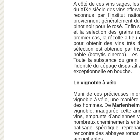
A côté de ces vins sages, les 
du XIXe siècle des vins effer
reconnus par l'Institut nati
proviennent généralement du p
pinot noir pour le rosé. Enfin
et la sélection des grains n
premier cas, la récolte a lieu
pour obtenir des vins très 
sélection est obtenue par tri
noble (botrytis cinerea). Les
Toute la substance du grain 
l'identité du cépage disparaît
exceptionnelle en bouche.
Le vignoble à vélo
Muni de ces précieuses inform
vignoble à vélo, une manière 
des hommes. De
Marlenheim
vignoble, inaugurée cette a
vins, emprunte d'anciennes v
nombreux cheminements entre le
balisage spécifique repren
rencontre des abbayes romane
accueillantes.