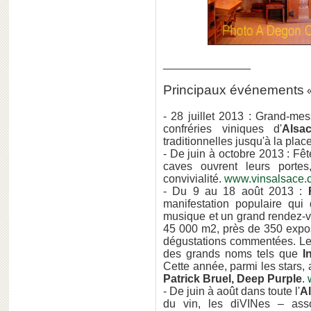
______________
Principaux événements
- 28 juillet 2013 : Grand-me
confréries viniques d'
Alsa
traditionnelles jusqu'à la plac
- De juin à octobre 2013 : Fêt
caves ouvrent leurs portes
convivialité.
www.vinsalsace.
- Du 9 au 18 août 2013 :
manifestation populaire qui
musique et un grand rendez-vo
45 000 m2, près de 350 exposa
dégustations commentées. Le 
des grands noms tels que
In
Cette année, parmi les stars
Patrick Bruel, Deep Purple
.
- De juin à août dans toute l'
A
du vin, les diVINes – as