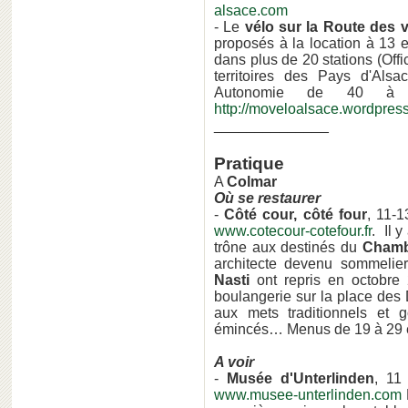
alsace.com
- Le
vélo sur la Route des 
proposés à la location à 13 
dans plus de 20 stations (Offi
territoires des Pays d'Als
Autonomie de 40 à 
http://moveloalsace.wordpres
______________
Pratique
A
Colmar
Où se restaurer
-
Côté cour, côté four
, 11-1
www.cotecour-cotefour.fr
. Il y
trône aux destinés du
Chamb
architecte devenu sommelier
Nasti
ont repris en octobr
boulangerie sur la place des 
aux mets traditionnels et 
émincés… Menus de 19 à 29 e
A voir
-
Musée d'Unterlinden
, 11
www.musee-unterlinden.com