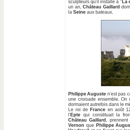
sculpteurs qu'il installe à "
La 
un an,
Château Gaillard
domi
la
Seine
aux bateaux.
Philippe Auguste
n'est pas 
une croisade ensemble. On d
dormaient autrefois dans le mê
Le roi de
France
en août 120
l'
Epte
qui constituait la fr
Château Gaillard
, prennen
Vernon
que
Philippe Augus