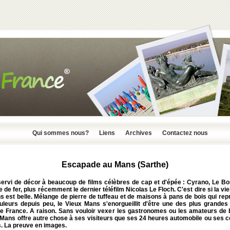
Qui sommes nous?
Liens
Archives
Contactez nous
Escapade au Mans (Sarthe)
 servi de décor à beaucoup de films célèbres de cap et d'épée : Cyrano, Le Bo
de fer, plus récemment le dernier téléfilm Nicolas Le Floch. C'est dire si la vieil
 est belle. Mélange de pierre de tuffeau et de maisons à pans de bois qui re
uleurs depuis peu, le Vieux Mans s'enorgueillit d'être une des plus grandes v
 de France. A raison. Sans vouloir vexer les gastronomes ou les amateurs de b
 Mans offre autre chose à ses visiteurs que ses 24 heures automobile ou ses 
es. La preuve en images.