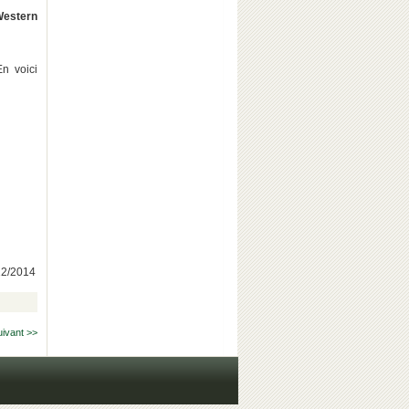
Western
n voici
/12/2014
uivant >>