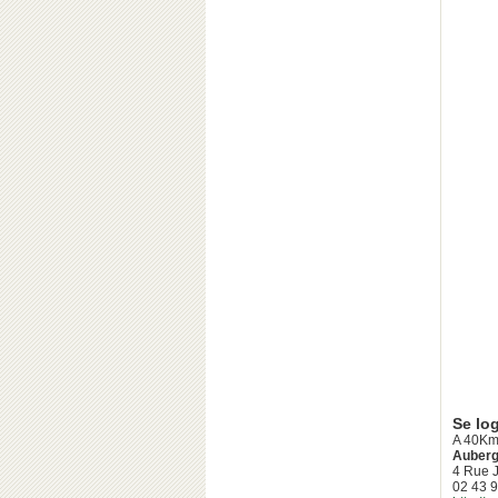
Se lo
A 40Km
Auberg
4 Rue J
02 43 9