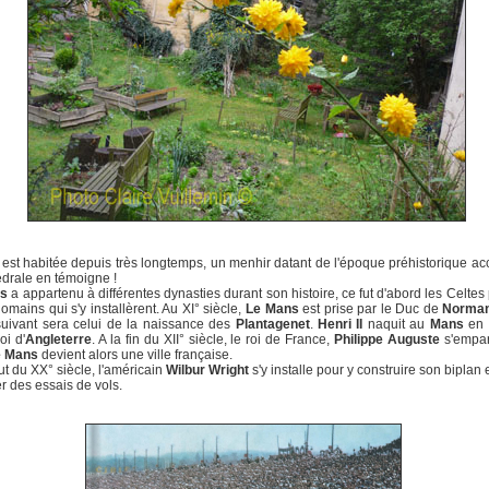
e est habitée depuis très longtemps, un menhir datant de l'époque préhistorique a
édrale en témoigne !
ns
a appartenu à différentes dynasties durant son histoire, ce fut d'abord les Celtes 
omains qui s'y installèrent. Au XI° siècle,
Le Mans
est prise par le Duc de
Norman
suivant sera celui de la naissance des
Plantagenet
.
Henri II
naquit au
Mans
en 
oi d'
Angleterre
. A la fin du XII° siècle, le roi de France,
Philippe Auguste
s'empar
e Mans
devient alors une ville française.
t du XX° siècle, l'américain
Wilbur Wright
s'y installe pour y construire son biplan 
er des essais de vols.