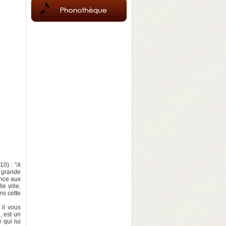
10) : "
A
a grande
ence aux
e ville.
ns cette
 il vous
, est un
 qui lui