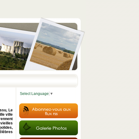
Select Language
▼
ssu, Le
le ville
prennent
ieilles
olides,
célèbres