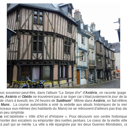
us souvenez peut-être, dans l'album "
La Serpe d'or
" d'
Astérix
, on raconte (page 
um, Astérix
et
Obélix
ne trouvèrent pas à se loger car c'était justement le jour de l
de chars à boeufs, les 24 heures de
Suidinum
". Même dans
Astérix
, on fait référ
 Mans
... La course automobile a volé la vedette aux atouts historiques de la vieill
ceaux eux-mêmes (les habitants du Mans) ne se retrouvent d'ailleurs pas trop da
un peu simpliste.
ns
est labélisée «
Ville d'Art et d'Histoire
». Pour découvrir son centre historique
monter des escaliers ou emprunter des ruelles pentues. Le coeur de la vieille ville
 part qui se mérite. La ville a été épargnée par les deux Guerres Mondiales, ce