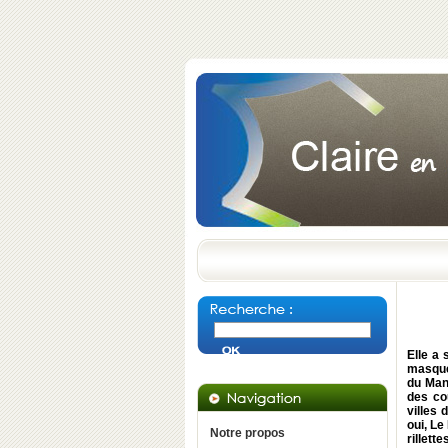
Elle a
masque 
du Mans
des co
villes
oui, Le
Notre propos
rillett