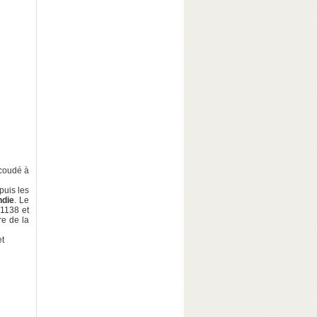
ccoudé à
puis les
die
. Le
1138 et
e de la
et