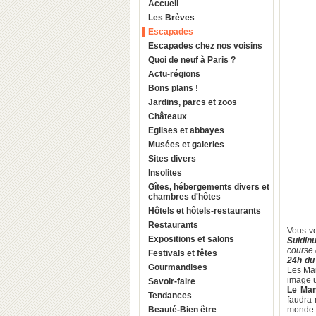
Accueil
Les Brèves
Escapades
Escapades chez nos voisins
Quoi de neuf à Paris ?
Actu-régions
Bons plans !
Jardins, parcs et zoos
Châteaux
Eglises et abbayes
Musées et galeries
Sites divers
Insolites
Gîtes, hébergements divers et
chambres d'hôtes
Hôtels et hôtels-restaurants
Restaurants
Vous vo
Expositions et salons
Suidin
course 
Festivals et fêtes
24h du
Gourmandises
Les Man
image 
Savoir-faire
Le Ma
Tendances
faudra 
Beauté-Bien être
monde à