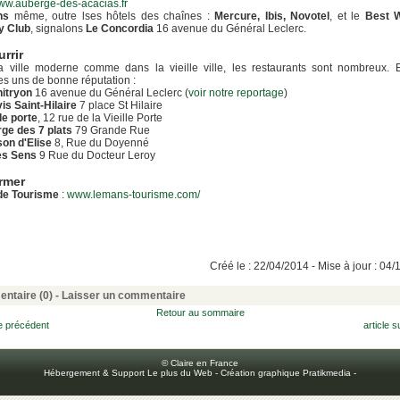
www.auberge-des-acacias.fr
ns
même, outre lses hôtels des chaînes :
Mercure, Ibis, Novotel
, et le
Best 
y Club
, signalons
Le Concordia
16 avenue du Général Leclerc.
rrir
a ville moderne comme dans la vieille ville, les restaurants sont nombreux. E
s uns de bonne réputation :
itryon
16 avenue du Général Leclerc (
voir notre reportage
)
is Saint-Hilaire
7 place St Hilaire
lle porte
, 12 rue de la Vieille Porte
ge des 7 plats
79 Grande Rue
on d'Elise
8, Rue du Doyenné
es Sens
9 Rue du Docteur Leroy
ormer
 de Tourisme
:
www.lemans-tourisme.com/
Créé le : 22/04/2014 - Mise à jour : 04
ntaire (0) -
Laisser un commentaire
Retour au sommaire
le précédent
article s
© Claire en France
Hébergement & Support Le plus du Web
-
Création graphique Pratikmedia
-