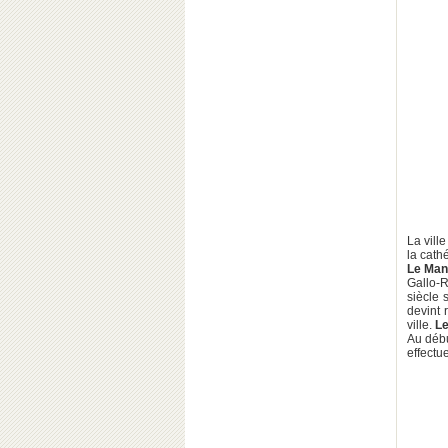
La vill
la cath
Le Ma
Gallo-R
siècle 
devint r
ville.
L
Au débu
effectu