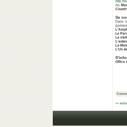
http://
Au
Ma
Countr
Se nou
Dans l
quelque
L'Amph
Le Parv
La viei
L'auber
La Mais
L'Un d
S'inf
Office
Comme
<< artic