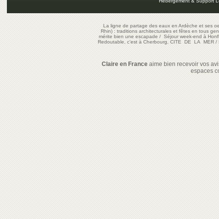
Hébergement & Support L
La ligne de partage des eaux en Ardèche et ses oe
Rhin) : traditions architecturales et fêtes en tous ge
mérite bien une escapade
/
Séjour week-end à Honf
Redoutable, c'est à Cherbourg, CITE DE LA MER
/
Claire en France
aime bien recevoir vos avis
espaces c