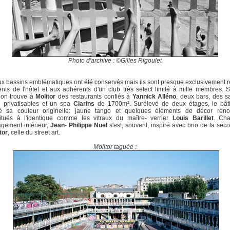
Photo d'archive : ©Gilles Rigoulet
x bassins emblématiques ont été conservés mais ils sont presque exclusivement 
ents de l'hôtel et aux adhérents d'un club très select limité à mille membres. 
 on trouve à
Molitor
des restaurants confiés à
Yannick Alléno
, deux bars, des s
n privatisables et un spa
Clarins
de 1700m². Surélevé de deux étages, le bât
vé sa couleur originelle: jaune tango et quelques éléments de décor rén
titués à l'identique comme les vitraux du maître- verrier
Louis Barillet
. Ch
gement intérieur,
Jean- Philippe Nuel
s'est, souvent, inspiré avec brio de la sec
tor
, celle du street art.
Molitor taguée :