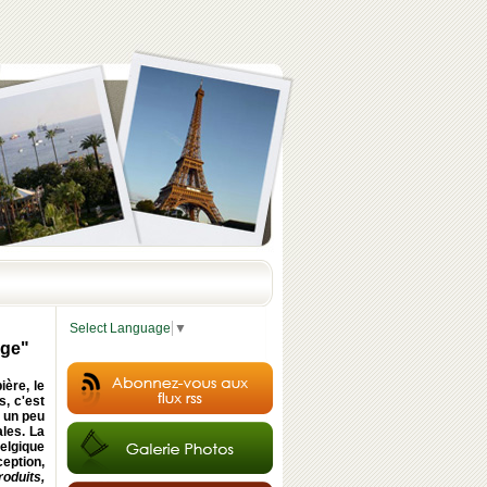
Select Language
▼
age"
ière, le
s, c'est
t un peu
ales. La
elgique
eption,
roduits,