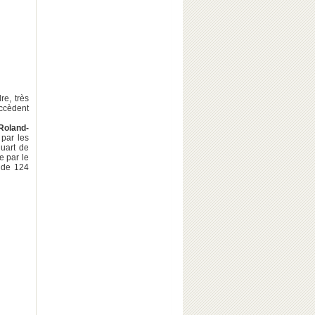
re, très
uccèdent
Roland-
 par les
quart de
 par le
 de 124