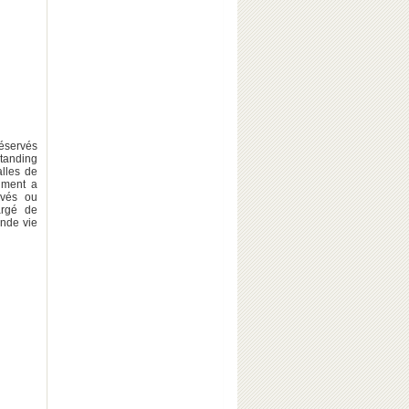
réservés
Standing
alles de
iment a
ovés ou
argé de
onde vie