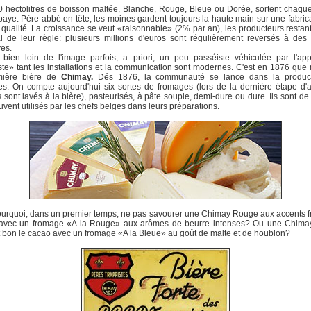
 hectolitres de boisson maltée, Blanche, Rouge, Bleue ou Dorée, sortent chaq
baye. Père abbé en tête, les moines gardent toujours la haute main sur une fabric
qualité. La croissance se veut «raisonnable» (2% par an), les producteurs restant
al de leur règle: plusieurs millions d'euros sont régulièrement reversés à de
ves.
bien loin de l'image parfois, a priori, un peu passéiste véhiculée par l'app
ste» tant les installations et la communication sont modernes. C'est en 1876 qu
mière bière de
Chimay.
Dés 1876, la communauté se lance dans la produc
s. On compte aujourd'hui six sortes de fromages (lors de la dernière étape d'a
s sont lavés à la bière), pasteurisés, à pâte souple, demi-dure ou dure. Ils sont de
uvent utilisés par les chefs belges dans leurs préparations.
urquoi, dans un premier temps, ne pas savourer une Chimay Rouge aux accents fr
avec un fromage «A la Rouge» aux arômes de beurre intenses? Ou une Chima
t bon le cacao avec un fromage «A la Bleue» au goût de malte et de houblon?