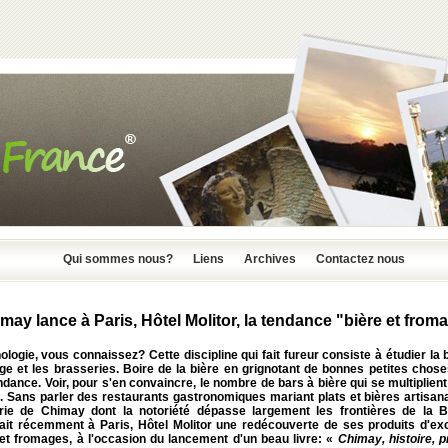
Qui sommes nous?
Liens
Archives
Contactez nous
may lance à Paris, Hôtel Molitor, la tendance "bière et from
ologie, vous connaissez? Cette discipline qui fait fureur consiste à étudier la b
e et les brasseries. Boire de la bière en grignotant de bonnes petites chose
ndance. Voir, pour s'en convaincre, le nombre de bars à bière qui se multiplien
. Sans parler des restaurants gastronomiques mariant plats et bières artisan
rie de Chimay dont la notoriété dépasse largement les frontières de la B
ait récemment à Paris, Hôtel Molitor une redécouverte de ses produits d'exc
 et fromages, à l'occasion du lancement d'un beau livre: «
Chimay, histoire, p