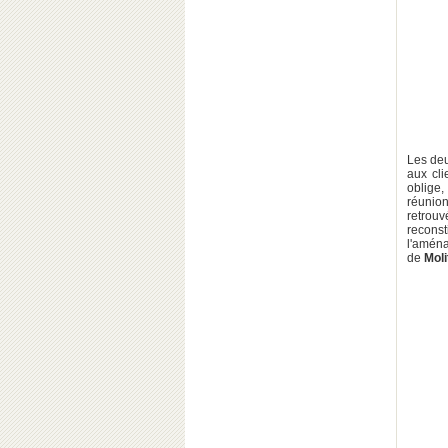
Les deu
aux cli
oblige,
réunio
retrou
recons
l'aména
de
Moli