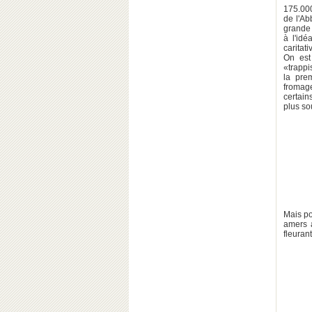
175.000
de l'Ab
grande 
à l'idé
caritati
On est 
«trappi
la pre
fromage
certain
plus so
Mais po
amers 
fleuran