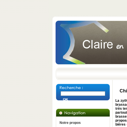
Chi
La zyth
brassag
très te
partout
brasse
propos
Notre propos
bières