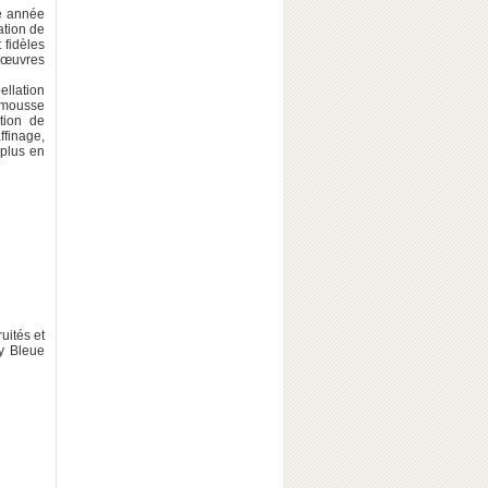
ue année
ation de
 fidèles
s œuvres
ellation
e mousse
tion de
ffinage,
 plus en
uités et
y Bleue