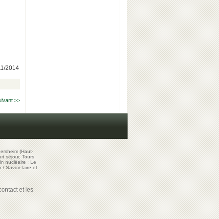
/11/2014
uivant >>
ersheim (Haut-
t séjour, Tours
in nucléaire : Le
r
/
Savoir-faire et
ontact et les