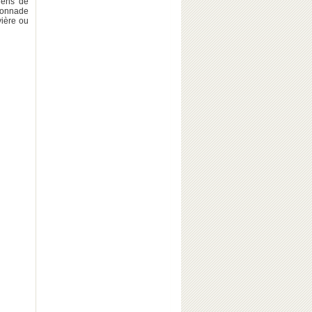
ciens de
rbonnade
vière ou