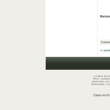
Marian
Comme
<< artic
La ligne de p
Rhin) : traditi
mérite bien un
Redoutable, c'
Claire en F