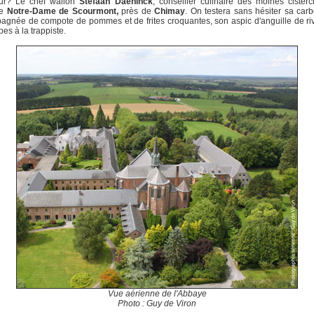
ur? Le chef wallon
Stefaan Daeninck
, conseiller culinaire des moines cister
ye
Notre-Dame de Scourmont,
près de
Chimay
. On testera sans hésiter sa ca
gnée de compote de pommes et de frites croquantes, son aspic d'anguille de ri
pes à la trappiste.
Vue aérienne de l'Abbaye
Photo : Guy de Viron