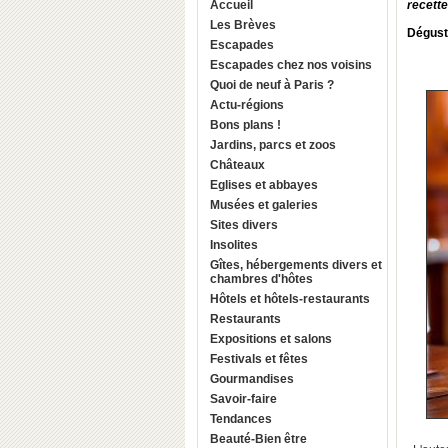
Accueil
recett
Les Brèves
Dégust
Escapades
Escapades chez nos voisins
Quoi de neuf à Paris ?
Actu-régions
Bons plans !
Jardins, parcs et zoos
Châteaux
Eglises et abbayes
Musées et galeries
Sites divers
Insolites
Gîtes, hébergements divers et
chambres d'hôtes
Hôtels et hôtels-restaurants
Restaurants
Expositions et salons
Festivals et fêtes
Gourmandises
Savoir-faire
Tendances
Beauté-Bien être