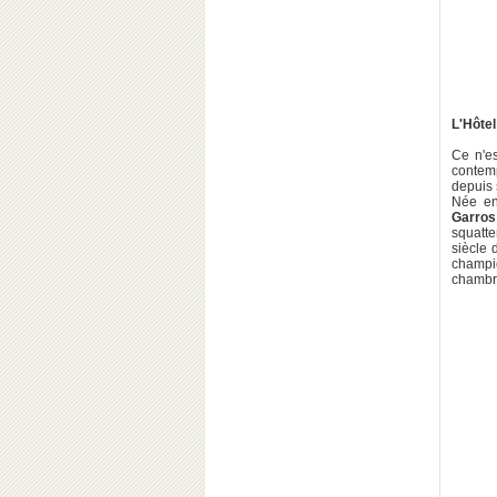
L'Hôtel
Ce n'e
contem
depuis 
Née en
Garros
squatte
siècle 
champi
chambr