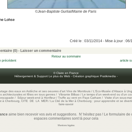
©Jean-Baptiste Gurliat/Mairie de Paris
ne Lohse
Créé le : 03/11/2014 - Mise à jour : 06
ntaire (0) -
Laisser un commentaire
Retour au sommaire
le précédent
article s
© Claire en France
Hébergement & Support Le plus du Web
-
Création graphique Pratikmedia
-
artage des eaux en Ardèche et ses oeuvres d'art
Vins de Montlouis
/
L'Eco-Musée d'Alsace à Ung
ons architecturales et fêtes en tous genres
/
Vibrante Bilbao
/
Le temps d'un week-end ou d'un cour
e escapade
/
Séjour week-end à Honfleur
/
Truffe au vent en Pays Cathare
/
Visite d'un sous-mar
est à Cherbourg, CITE DE LA MER
/
La Cité de la Mer à Cherbourg : pour apprendre et se diverti
faire-savoir
rance
aime bien recevoir vos avis et suggestions. N' hésitez pas ! Le formulaire de c
espaces commentaires sont là pour cela
Mentions légales