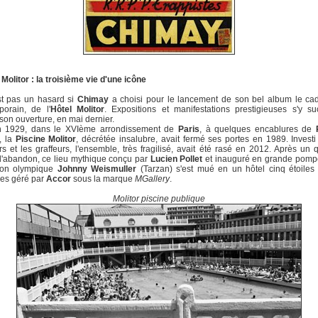
 Molitor : la troisième vie d'une icône
st pas un hasard si
Chimay
a choisi pour le lancement de son bel album le cad
porain, de l'
Hôtel Molitor
. Expositions et manifestations prestigieuses s'y s
son ouverture, en mai dernier.
 1929, dans le XVIème arrondissement de
Paris
, à quelques encablures de
, la
Piscine Molitor
, décrétée insalubre, avait fermé ses portes en 1989. Investi
rs et les graffeurs, l'ensemble, très fragilisé, avait été rasé en 2012. Après un 
d'abandon, ce lieu mythique conçu par
Lucien Pollet
et inauguré en grande pompe
on olympique
Johnny Weismuller
(Tarzan) s'est mué en un hôtel cinq étoiles
es géré par
Accor
sous la marque
MGallery
.
Molitor piscine publique