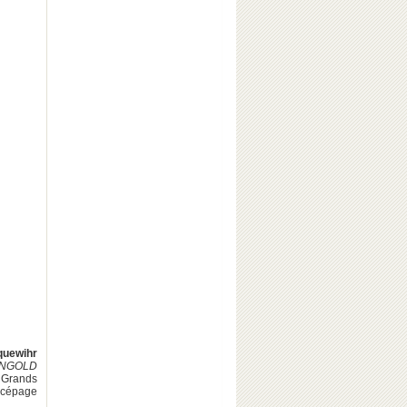
quewihr
INGOLD
Grands
e cépage