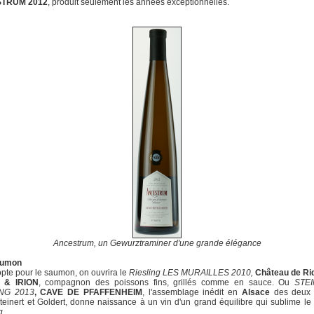
TRUM 2012
, produit seulement les années exceptionnelles.
Ancestrum, un Gewurztraminer d'une grande élégance
saumon
 opte pour le saumon, on ouvrira le
Riesling
LES MURAILLES 2010,
Château de Ri
 & IRION
, compagnon des poissons fins, grillés comme en sauce. Ou
STE
ING 2013
, CAVE DE PFAFFENHEIM
, l'assemblage inédit en
Alsace
des deux 
teinert et Goldert, donne naissance à un vin d'un grand équilibre qui sublime l
g
.