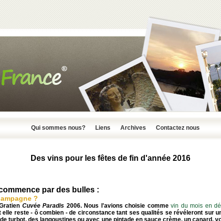
Qui sommes nous?
Liens
Archives
Contactez nous
Des vins pour les fêtes de fin d'année 2016
commence par des bulles :
hampagne ?
Gratien
Cuvée Paradis
2006. Nous l'avions choisie comme
vin du mois en d
 elle reste - ô combien - de circonstance tant ses qualités se révéleront sur u
t de turbot, des langoustines ou avec une pintade en sauce crème, un canard, v