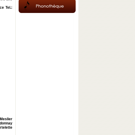
nce
Tel.:
Meslier
rdonnay
telette