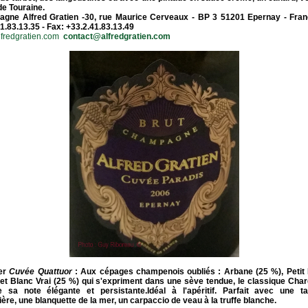
 de Touraine.
gne Alfred Gratien
-30, rue Maurice Cerveaux - BP 3 51201
Epernay
-
Fra
1.83.13.35 - Fax: +33.2.41.83.13.49
fredgratien.com
contact@alfredgratien.com
er
Cuvée Quattuor
:
Aux cépages champenois oubliés : Arbane (25 %), Petit 
 et Blanc Vrai (25 %) qui s'expriment dans une sève tendue, le classique Cha
e sa note élégante et persistante.Idéal à l'apéritif. Parfait avec une tar
ière, une blanquette de la mer, un carpaccio de veau à la truffe blanche.