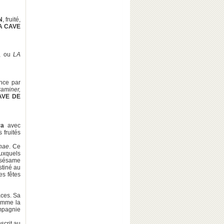
N
, fruité,
A CAVE
, ou
LA
ence par
raminer,
VE DE
ra
avec
 fruités
hae
. Ce
auxquels
e sésame
stiné au
es fêtes
aces. Sa
comme la
ompagnie
scrit au