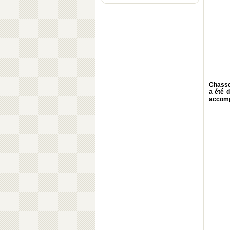
Chasse
a été 
accomp