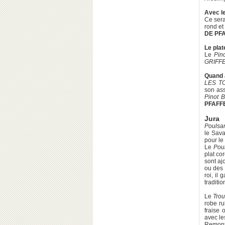
Avec l
Ce ser
rond et
DE PF
Le pla
Le
Pin
GRIFF
Quand 
LES T
son as
Pinot B
PFAFF
Jura
Poulsa
le Sava
pour le
Le
Pou
plat co
sont aj
ou des 
roi, il
traditio
Le
Tro
robe ru
fraise 
avec le
Remonto