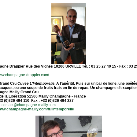
gne Drappier
Rue des Vignes 10200
URVILLE
Tél. : 03 25 27 40 15 - Fax : 03 
/www.champagne-drappier.com/
 Grand Cru
Cuvée L'Intemporelle
. A l'apéritif. Puis sur un bar de ligne, une poêlé
acques, ou une soupe de fruits frais en fin de repas. Un champagne d'exception
gne Mailly Grand Cru
de la Libération 51500
Mailly Champagne - France
33 (0)326 494 110 Fax : +33 (0)326 494 227
:
contact@champagne-mailly.com
/www.champagne-mailly.com/fr/lintemporelle