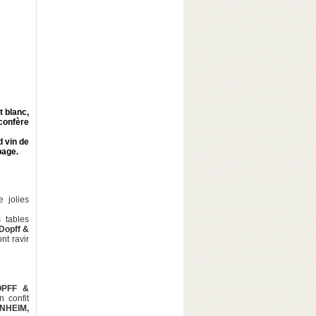
t blanc,
 confère
d vin de
page.
 jolies
 tables
Dopff &
nt ravir
OPFF &
n confit
NHEIM,