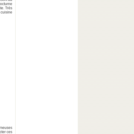
octurne
te. Très
 cuisine
fameuses
cter ces