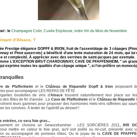
el : le
Champagne Colin, Cuvée Enjoleuse, notre Vin du Mois de Novembre
émant d'Alsace, ?
ée Prestige
élégance
DOPFF & IRION
, fruit de l'assemblage de 3 cépages (Pino
nay et Pinot auxerrois) a bénéficié d'une lente maturation de 24 mois, qui lui
e et complexité. À apprécier avec des verrines de saint-jacques par exemple.
comme
L'EXCEPTION BRUT CHARDONNAY,
CAVE DE PFAFFENHEIM
, " un gran
 qui exprime toutes les qualités d'un cépage unique ", si l'on préfère un monocé
tranquilles
ve de Pfaffenheim
et le
Château de Riquewihr Dopff & Irion
proposent de
ies pour accompagner LES REPAS DE FÊTE
égantes bouteilles de vins d'
Alsace
trouvent naturellement leur place sur les
es des fêtes de fin d'année. La
Cave de Pfaffenheim
et le
Château de Riquewihr 
clinent leurs gammes pour proposer des harmonies mets-vins raffinées qui sauro
er les convives. À tester de l'apéritif au dessert !
s entrées, ce sera foie gras...
quement on choisira un Gewurztraminer :
LES SORCIÈRES 2011
, IHR D
our mettre en valeur le foie gras, qu'il soit poêlé ou mi-cuit, présenté avec u
ons ou accompagné de pommes rôties. Ou le joyau de la
CAVE DE PFAFFFE