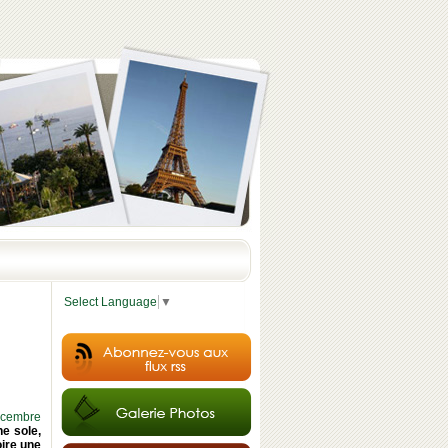
Select Language
▼
écembre
ne sole,
oire une