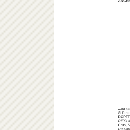
ANCES
...ou 
Si l'on
DOPFF
RIESL
Crus, S
Rieslin