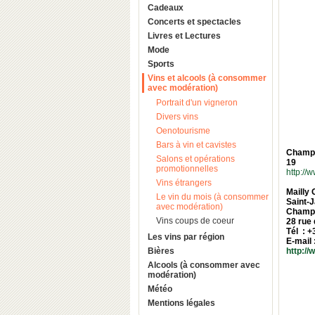
Cadeaux
Concerts et spectacles
Livres et Lectures
Mode
Sports
Vins et alcools (à consommer
avec modération)
Portrait d'un vigneron
Divers vins
Oenotourisme
Bars à vin et cavistes
Champa
Salons et opérations
19
promotionnelles
http:/
Vins étrangers
Mailly
Le vin du mois (à consommer
Saint-J
avec modération)
Champa
Vins coups de coeur
28 rue 
Tél : +
Les vins par région
E-mail 
Bières
http:/
Alcools (à consommer avec
modération)
Météo
Mentions légales