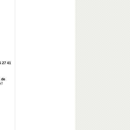
25 27 41
e de
 !