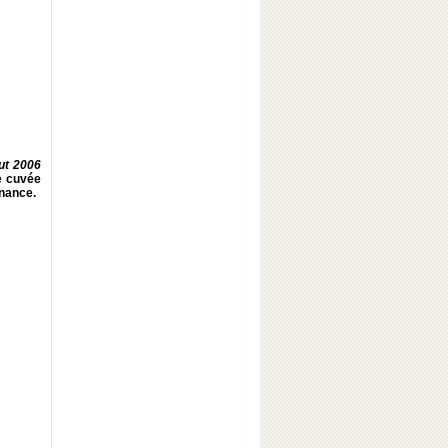
ut 2006
e cuvée
nance.