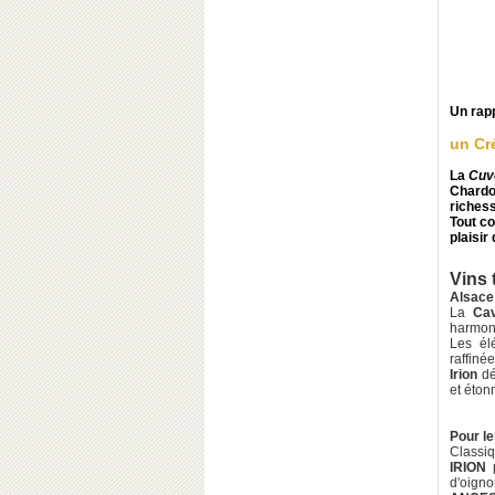
Un rapp
un Cr
La
Cuv
Chardon
richess
Tout 
plaisir
Vins 
Alsace
La
Ca
harmon
Les él
raffiné
Irion
dé
et étonn
Pour le
Classi
IRION
p
d'oign