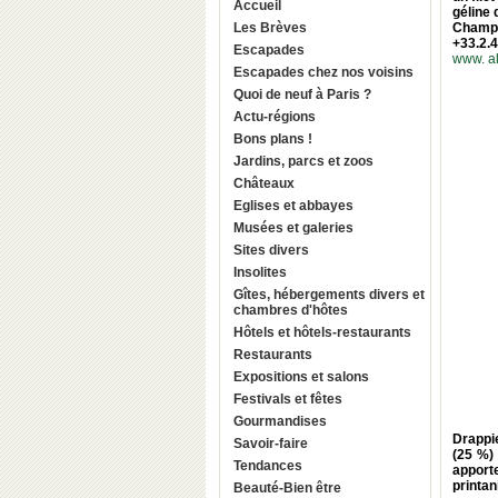
Accueil
géline
Les Brèves
Champa
+33.2.4
Escapades
www. al
Escapades chez nos voisins
Quoi de neuf à Paris ?
Actu-régions
Bons plans !
Jardins, parcs et zoos
Châteaux
Eglises et abbayes
Musées et galeries
Sites divers
Insolites
Gîtes, hébergements divers et
chambres d'hôtes
Hôtels et hôtels-restaurants
Restaurants
Expositions et salons
Festivals et fêtes
Gourmandises
Drappi
Savoir-faire
(25 %)
Tendances
apport
printan
Beauté-Bien être