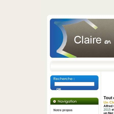
Tout 
Un C
Alfred 
2015
et
Notre propos
un file