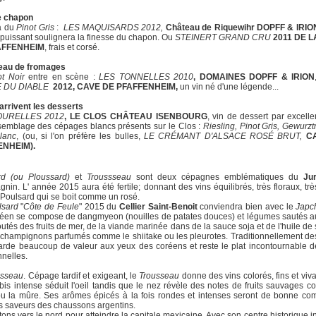
e chapon
a du
Pinot Gris
:
LES MAQUISARDS 2012,
Château de Riquewihr DOPFF & IRIO
 puissant soulignera la finesse du chapon. Ou
STEINERT GRAND CRU
2011 DE L
AFFENHEIM
, frais et corsé.
teau de fromages
ot Noir
entre en scène :
LES TONNELLES 2010
, DOMAINES DOPFF & IRION
E DU DIABLE
2012, CAVE DE PFAFFENHEIM,
un vin né d'une légende...
arrivent les desserts
OURELLES 2012
, LE CLOS CHÂTEAU ISENBOURG
, vin de dessert par excell
semblage des cépages blancs présents sur le Clos :
Riesling, Pinot Gris, Gewurzt
lanc
, (ou, si l'on préfère les bulles,
LE CRÉMANT D'ALSACE ROSÉ BRUT,
CA
ENHEIM).
rd (ou Ploussard)
et
Troussseau
sont deux cépagnes emblématiques du
Ju
gnin. L' année 2015 aura été fertile; donnant des vins équilibrés, très floraux, très
 Poulsard qui se boit comme un rosé.
lsard
"
Côte de Feule
" 2015 du
Cellier Saint-Benoit
conviendra bien avec le
Japc
réen se compose de dangmyeon (nouilles de patates douces) et légumes sautés 
outés des fruits de mer, de la viande marinée dans de la sauce soja et de l'huile d
champignons parfumés comme le shiitake ou les pleurotes. Traditionnellement de
 garde beaucoup de valeur aux yeux des coréens et reste le plat incontournable d
nnelles.
usseau
. Cépage tardif et exigeant, le
Trousseau
donne des vins colorés, fins et viv
bis intense séduit l'oeil tandis que le nez révèle des notes de fruits sauvages 
ou la mûre. Ses arômes épicés à la fois rondes et intenses seront de bonne c
s saveurs des chaussons argentins.
ns vers le nord pour atteindre la capitale mexicaine. Avec son centre historique in