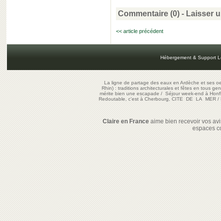
Commentaire (0) -
Laisser 
<< article précédent
Hébergement & Support L
La ligne de partage des eaux en Ardèche et ses oe
Rhin) : traditions architecturales et fêtes en tous ge
mérite bien une escapade
/
Séjour week-end à Honf
Redoutable, c'est à Cherbourg, CITE DE LA MER
/
Claire en France
aime bien recevoir vos avis
espaces c