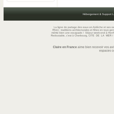
Hébergement & Support L
La ligne de partage des eaux en Ardèche et ses oe
Rhin) : traditions architecturales et fêtes en tous ge
mérite bien une escapade
/
Séjour week-end à Honf
Redoutable, c'est à Cherbourg, CITE DE LA MER
/
Claire en France
aime bien recevoir vos avis
espaces c