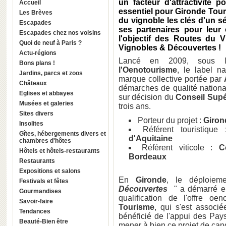
un facteur d'attractivité po
Accueil
essentiel pour Gironde Tou
Les Brèves
du vignoble les clés d'un sé
Escapades
ses partenaires pour leur o
Escapades chez nos voisins
l'objectif des Routes du 
Quoi de neuf à Paris ?
Vignobles & Découvertes !
Actu-régions
Lancé en 2009, sous l
Bons plans !
l'Oenotourisme
, le label n
Jardins, parcs et zoos
marque collective portée par
Châteaux
démarches de qualité nationale
Eglises et abbayes
sur décision du
Conseil Supé
Musées et galeries
trois ans.
Sites divers
Porteur du projet :
Giron
Insolites
Référent touristiqu
Gîtes, hébergements divers et
d'Aquitaine
chambres d'hôtes
Référent viticole :
C
Hôtels et hôtels-restaurants
Bordeaux
Restaurants
Expositions et salons
En
Gironde
, le déploie
Festivals et fêtes
Découvertes
" a démarré en
Gourmandises
qualification de l'offre o
Savoir-faire
Tourisme
, qui s'est associé
Tendances
bénéficié de l'appui des Pays
Beauté-Bien être
mener à bien ce projet de can