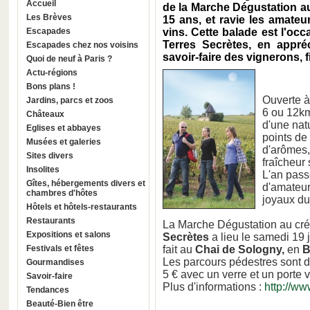
Accueil
de la Marche Dégustation au
Les Brèves
15 ans, et ravie les amate
Escapades
vins. Cette balade est l'occ
Terres Secrètes, en appré
Escapades chez nos voisins
savoir-faire des vignerons, fi
Quoi de neuf à Paris ?
Actu-régions
Bons plans !
Ouverte à
Jardins, parcs et zoos
6 ou 12km
Châteaux
d'une natu
Eglises et abbayes
points de
Musées et galeries
d'arômes,
Sites divers
fraîcheur 
Insolites
L'an pass
Gîtes, hébergements divers et
d'amateur
chambres d'hôtes
joyaux d
Hôtels et hôtels-restaurants
Restaurants
La Marche Dégustation au cr
Expositions et salons
Secrètes
a lieu le samedi 19 j
Festivals et fêtes
fait au
Chai de Sologny,
en
B
Les parcours pédestres sont de
Gourmandises
5 € avec un verre et un porte ve
Savoir-faire
Plus d'informations :
http://ww
Tendances
Beauté-Bien être