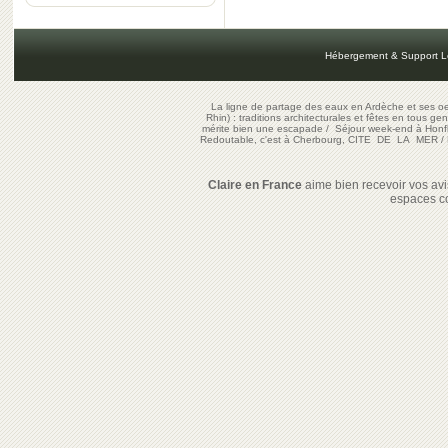
Hébergement & Support L
La ligne de partage des eaux en Ardèche et ses oe
Rhin) : traditions architecturales et fêtes en tous ge
mérite bien une escapade
/
Séjour week-end à Honf
Redoutable, c'est à Cherbourg, CITE DE LA MER
/
Claire en France
aime bien recevoir vos avis
espaces c