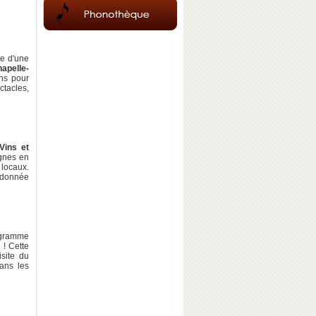
le d'une
apelle-
ons pour
ctacles,
Vins et
gnes en
 locaux.
ndonnée
gramme
s
! Cette
isite du
ans les