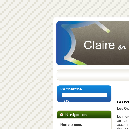
Les bon
Les Gr
Le merc
air, a
Notre propos
accompa
des ani