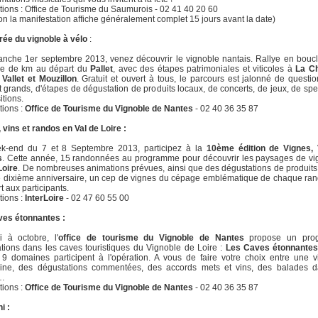
tions : Office de Tourisme du Saumurois - 02 41 40 20 60
ion la manifestation affiche généralement complet 15 jours avant la date)
rée du vignoble à vélo
:
nche 1er septembre 2013, venez découvrir le vignoble nantais. Rallye en bouc
ine de km au départ du
Pallet
, avec des étapes patrimoniales et viticoles à
La Ch
 Vallet et Mouzillon
. Gratuit et ouvert à tous, le parcours est jalonné de questi
et grands, d'étapes de dégustation de produits locaux, de concerts, de jeux, de spe
itions.
tions :
Office de Tourisme du Vignoble de Nantes
- 02 40 36 35 87
 vins et randos en Val de Loire :
k-end du 7 et 8 Septembre 2013, participez à la
10ème édition de Vignes, 
s
. Cette année, 15 randonnées au programme pour découvrir les paysages de vi
Loire
. De nombreuses animations prévues, ainsi que des dégustations de produits
e dixième anniversaire, un cep de vignes du cépage emblématique de chaque ra
rt aux participants.
tions :
InterLoire
- 02 47 60 55 00
ves étonnantes :
 à octobre, l'
office de tourisme du Vignoble de Nantes
propose un pro
tions dans les caves touristiques du Vignoble de Loire :
Les Caves étonnante
9 domaines participent à l'opération. A vous de faire votre choix entre une v
oine, des dégustations commentées, des accords mets et vins, des balades d
s…
tions :
Office de Tourisme du Vignoble de Nantes
- 02 40 36 35 87
i :