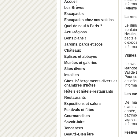
Accueil
Informa
Les Brèves
(Attent
Escapades
La rent
Escapades chez nos voisins
Le dima
Quoi de neuf à Paris ?
trenta
Actu-régions
Heulin,
Bons plans !
petits 
d'expos
Jardins, parcs et zoos
Informa
Châteaux
Vignes,
Eglises et abbayes
Musées et galeries
Le wee
Rando
Sites divers
Val de 
Insolites
Pour c
Gîtes, hébergements divers et
est offe
chambres d'hôtes
Informa
Hôtels et hôtels-restaurants
Les ca
Restaurants
De mai
Expositions et salons
d'anima
Festivals et fêtes
année, 
patrim
Gourmandises
vigne
Savoir-faire
Informa
Tendances
Festivin
Beauté-Bien être