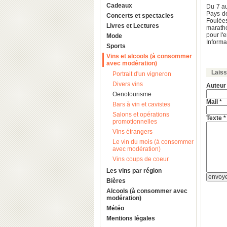
Cadeaux
Du 7 a
Pays de
Concerts et spectacles
Foulée
Livres et Lectures
maratho
pour l'
Mode
Informa
Sports
Vins et alcools (à consommer
avec modération)
Lais
Portrait d'un vigneron
Divers vins
Auteur
Oenotourisme
Mail *
Bars à vin et cavistes
Salons et opérations
Texte *
promotionnelles
Vins étrangers
Le vin du mois (à consommer
avec modération)
Vins coups de coeur
Les vins par région
Bières
Alcools (à consommer avec
modération)
Météo
Mentions légales