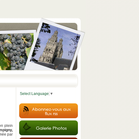
Select Language
▼
en plein
mpigny,
hmée par