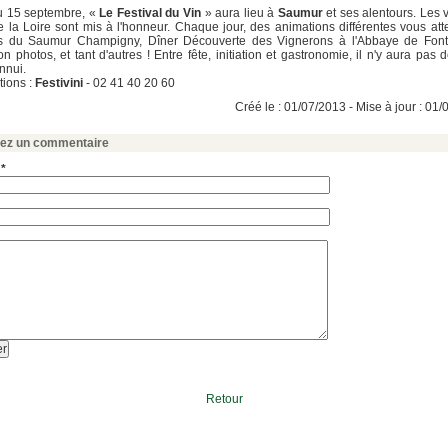
u 15 septembre, «
Le Festival du Vin
» aura lieu à
Saumur
et ses alentours. Les 
 la Loire sont mis à l'honneur. Chaque jour, des animations différentes vous att
s du Saumur Champigny, Dîner Découverte des Vignerons à l'Abbaye de Font
n photos, et tant d'autres ! Entre fête, initiation et gastronomie, il n'y aura pas 
ennui.
tions :
Festivini
- 02 41 40 20 60
Créé le : 01/07/2013 - Mise à jour : 01
sez un commentaire
 *
Retour