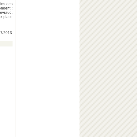
vins des
endent :
evraud,
de place
/07/2013