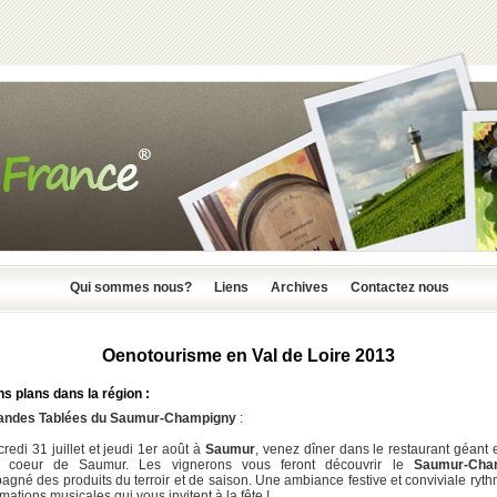
Qui sommes nous?
Liens
Archives
Contactez nous
Oenotourisme en Val de Loire 2013
s plans dans la région :
andes Tablées du Saumur-Champigny
:
redi 31 juillet et jeudi 1er août à
Saumur
, venez dîner dans le restaurant géant 
u coeur de Saumur. Les vignerons vous feront découvrir le
Saumur-Cha
gné des produits du terroir et de saison. Une ambiance festive et conviviale ryt
mations musicales qui vous invitent à la fête !