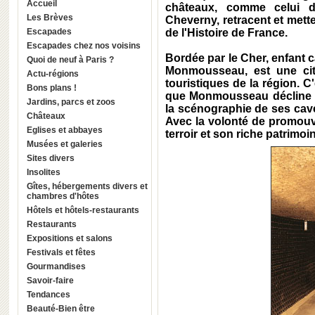
Accueil
châteaux, comme celui 
Les Brèves
Cheverny, retracent et mette
Escapades
de l'Histoire de France.
Escapades chez nos voisins
Bordée par le Cher, enfant c
Quoi de neuf à Paris ?
Monmousseau, est une cit
Actu-régions
touristiques de la région. 
Bons plans !
que Monmousseau décline so
Jardins, parcs et zoos
la scénographie de ses caves
Châteaux
Avec la volonté de promouv
Eglises et abbayes
terroir et son riche patrimoi
Musées et galeries
Sites divers
Insolites
Gîtes, hébergements divers et
chambres d'hôtes
Hôtels et hôtels-restaurants
Restaurants
Expositions et salons
Festivals et fêtes
Gourmandises
Savoir-faire
Tendances
Beauté-Bien être