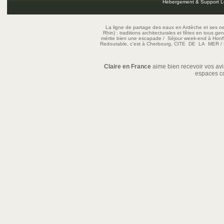
Hébergement & Support L
La ligne de partage des eaux en Ardèche et ses oe
Rhin) : traditions architecturales et fêtes en tous ge
mérite bien une escapade
/
Séjour week-end à Honf
Redoutable, c'est à Cherbourg, CITE DE LA MER
/
Claire en France
aime bien recevoir vos avis
espaces c