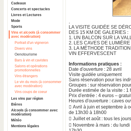
Cadeaux
Concerts et spectacles
Livres et Lectures
Mode
.
Sports
LA VISITE GUIDÉE SE DÉR
DES 15 KM DE GALERIES :
Vins et alcools (à consommer
avec modération)
1. UN BALCON SUR LA VAL
2. LES CAVES DE LUMIÈRE
Portrait d'un vigneron
3. LA MÉTHODE TRADITIO
Divers vins
VIN EFFERVESCENT
Oenotourisme
Bars à vin et cavistes
Informations pratiques :
Salons et opérations
Date d'ouverture : 28 avril
promotionnelles
Visite guidée uniquement
Vins étrangers
Sans réservation pour les indi
Le vin du mois (à consommer
Groupes : sur réservation po
avec modération)
Durée estimée de la visite : 1
Vins coups de coeur
Prix d'entrée : 4 euros – grat
Les vins par région
Heures d'ouverture : caves ou
Bières
 Avril à juin et septembre à 
Alcools (à consommer avec
de 13h30 à 18h00
modération)
 Juillet et août : tous les jo
Météo
 Novembre à mars : du lundi
Mentions légales
17h30