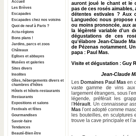
Accueil
auront joué le chant et le 
Les Brèves
pas de ces rosés aimables,
Escapades
détentes estivales ? Aux 
Languedoc nous propose m
Escapades chez nos voisins
ou moins prononcée, aux arô
Quoi de neuf à Paris ?
la légèreté variable d'un 
Actu-régions
dégustations de ces ros
Bons plans !
qu'élabore Jean-Claude Ma
Jardins, parcs et zoos
de Pézenas notamment. Une 
Châteaux
papa : Paul Mas.
Eglises et abbayes
Musées et galeries
Visite et dégustation : Guy 
Sites divers
Jean-Claude Ma
Insolites
Gîtes, hébergements divers et
Les
Domaines Paul Mas
en c
chambres d'hôtes
vaste gamme de vins aux 
Hôtels et hôtels-restaurants
largement étrangers, sous l
Restaurants
légende, préférait les gr
Expositions et salons
l'
Hérault
. Un connaisseur as
Festivals et fêtes
Mas
l'ont adopté comme masco
les bouteilles, en sculptures
Gourmandises
trouve la cave principale et l
Savoir-faire
Tendances
Beauté-Bien être