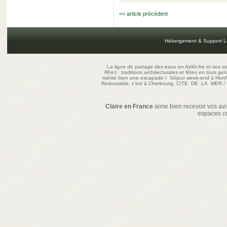
<< article précédent
Hébergement & Support L
La ligne de partage des eaux en Ardèche et ses oe
Rhin) : traditions architecturales et fêtes en tous ge
mérite bien une escapade
/
Séjour week-end à Honf
Redoutable, c'est à Cherbourg, CITE DE LA MER
/
Claire en France
aime bien recevoir vos avis
espaces c