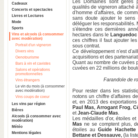
Les Domaines sont gérés
Cadeaux
qualités de vigneron attaché à
Concerts et spectacles
d'homme d'affaires, de commu
Livres et Lectures
sans doute ajouter le sens 
Mode
déléguer les responsabilités
Sports
s'étendre ces dernières ann
Vins et alcools (à consommer
hectares dans le
Languedoc
avec modération)
ces chiffres il faut ajouter 
Portrait d'un vigneron
sous contrat.
Ce développement n'est d'ail
Divers vins
acquisitions et des partenaria
Oenotourisme
Quant au nombre de cuvées pro
Bars à vin et cavistes
cuvées en 22 millions de boute
Salons et opérations
promotionnelles
Farandole de r
Vins étrangers
Le vin du mois (à consommer
Pour rester dans les statist
avec modération)
notons un chiffre d'affaires 
Vins coups de coeur
et, en 2013 des exportations
Les vins par région
Paul Mas, Arrogant Frog, C
Bières
et
Jean-Claude Mas
.
Alcools (à consommer avec
Les médailles d'or, étoiles e
modération)
Mas
ne se comptent plus, d
Météo
étoiles au
Guide Hachette
Mentions légales
Bettane et Dessauve,
(la lis