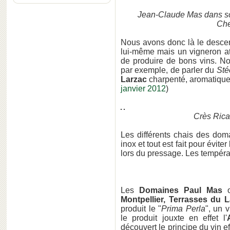
Jean-Claude Mas
dans s
Che
Nous avons donc là le descen
lui-même mais un vigneron at
de produire de bons vins. No
par exemple, de parler du
Sté
Larzac
charpenté, aromatique, 
janvier 2012
)
Crès Rica
Les différents chais des dom
inox et tout est fait pour évite
lors du pressage. Les températ
Les
Domaines Paul Mas
o
Montpellier, Terrasses du 
produit le "
Prima Perla
", un 
le produit jouxte en effet l'
découvert le principe du vin ef