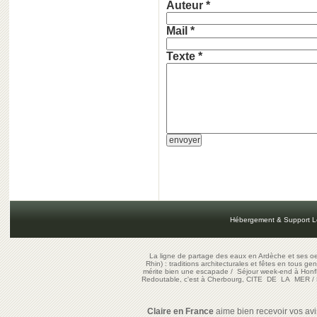
Auteur *
Mail *
Texte *
Hébergement & Support L
La ligne de partage des eaux en Ardèche et ses oe
Rhin) : traditions architecturales et fêtes en tous ge
mérite bien une escapade
/
Séjour week-end à Honf
Redoutable, c'est à Cherbourg, CITE DE LA MER
/
Claire en France
aime bien recevoir vos avis