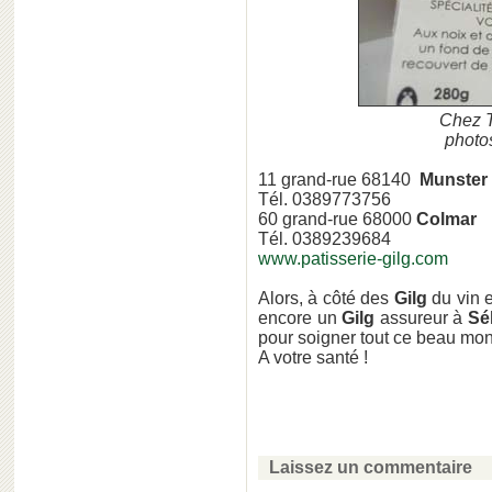
Chez T
photos
11 grand-rue 68140
Munster
Tél. 0389773756
60 grand-rue 68000
Colmar
Tél. 0389239684
www.patisserie-gilg.com
Alors, à côté des
Gilg
du vin 
encore un
Gilg
assureur à
Sé
pour soigner tout ce beau mon
A votre santé !
Laissez un commentaire