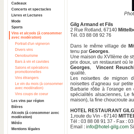
Cadeaux
Concerts et spectacles
Phot
Livres et Lectures
Mode
Gilg Armand et Fils
Sports
2 Rue Rotland, 67140
Mittel
Vins et alcools (à consommer
Tél. 03 88 08 92 76‎
avec modération)
Portrait d'un vigneron
Dans le même village de
Mi
Divers vins
tenu par
Georges
.
Oenotourisme
Une maison du XVIIème de sty
Bars à vin et cavistes
prix doux, un restaurant où le
Georges
,
Vincent Reuschl
Salons et opérations
promotionnelles
qualité.
Vins étrangers
Les noisettes de mignon 
noisettes d'agneau sur petite 
Le vin du mois (à consommer
avec modération)
Barbarie rôtie à l'orange en
Vins coups de coeur
spécialités alsaciennes, Le f
maison), la fine choucroute au
Les vins par région
Bières
HOTEL RESTAURANT GIL
Alcools (à consommer avec
1,route du Vin - 67140
MITTE
modération)
Tél : 03 88 08 91 37 - Fax : 0
Météo
Email : i
nfo@hotel-gilg.com
Si
Mentions légales