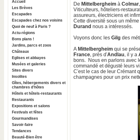
Accueil
De
Mittelbergheim
à
Colmar
Les Brèves
Viticulteurs, hôteliers-restaura
Escapades
assureurs, électriciens et infirm
Escapades chez nos voisins
Cette diversité sous un mê
Durand
nous a intéressés.
Quoi de neuf à Paris ?
Actu-régions
Voyons donc les
Gilg
des méti
Bons plans !
Jardins, parcs et zoos
A
Mittelbergheim
qui se prés
Châteaux
France
, près d'
Andlau
, il y a
Eglises et abbayes
bons. Nous en parlons avec le
Musées et galeries
commandé et dégusté leurs vin
Sites divers
C'est le cas de leur Crémant q
Insolites
champagnes pour un prix nette
Gîtes, hébergements divers et
chambres d'hôtes
Hôtels et hôtels-restaurants
Restaurants
Expositions et salons
Festivals et fêtes
Gourmandises
Savoir-faire
Tendances
Beauté-Bien être