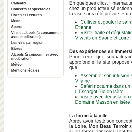
En quelques clics, l'internaut
Cadeaux
chez un producteur sélectionné
Concerts et spectacles
la visite aura été prévue. Par
Livres et Lectures
Mode
Cultiver et goûter le saf
Sports
Etienne
Visite, traite et dégusta
Vins et alcools (à consommer
avec modération)
Vivants en Saône et Loire
Les vins par région
Bières
Des expériences en immers
Alcools (à consommer avec
Pour ceux qui souhaiteraie
modération)
approfondie, le site propose
Météo
que :
Mentions légales
Assembler son infusion s
Vilaine
Safari nocturne dans un
L'Escargot Bio en Isère
Visite avec dégustation 
Domaine Masson en Isèr
La ferme à la ville
Après avoir testé son concep
la Loire
,
Mon Beau Terroir
s
si les terres agricoles sont b