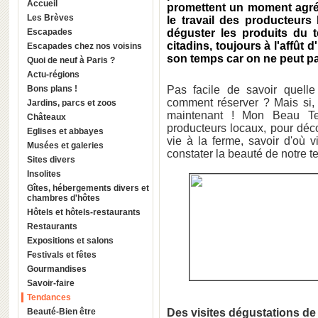
Accueil
promettent un moment agréa
Les Brèves
le travail des producteurs
Escapades
déguster les produits du te
citadins, toujours à l'affût 
Escapades chez nos voisins
son temps car on ne peut pas
Quoi de neuf à Paris ?
Actu-régions
Bons plans !
Pas facile de savoir quelle
comment réserver ? Mais si,
Jardins, parcs et zoos
maintenant ! Mon Beau Ter
Châteaux
producteurs locaux, pour déco
Eglises et abbayes
vie à la ferme, savoir d'où 
Musées et galeries
constater la beauté de notre 
Sites divers
Insolites
Gîtes, hébergements divers et
chambres d'hôtes
Hôtels et hôtels-restaurants
Restaurants
Expositions et salons
Festivals et fêtes
Gourmandises
Savoir-faire
Tendances
Beauté-Bien être
Des visites dégustations de 