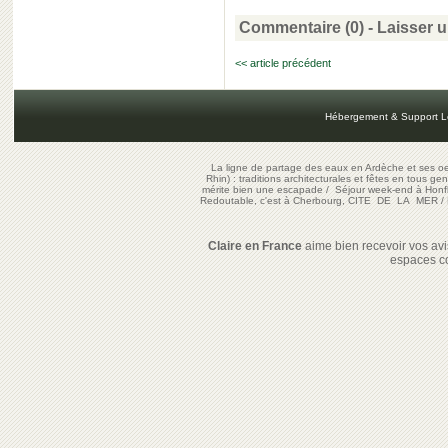
Commentaire (0) -
Laisser 
<< article précédent
Hébergement & Support L
La ligne de partage des eaux en Ardèche et ses oe
Rhin) : traditions architecturales et fêtes en tous ge
mérite bien une escapade
/
Séjour week-end à Honf
Redoutable, c'est à Cherbourg, CITE DE LA MER
/
Claire en France
aime bien recevoir vos avis
espaces c