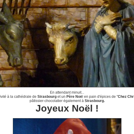
En attendant minuit...
ivité
à la cathédrale de
Strasbourg
et un
Père Noë
l en pain d'épices de "
Chez Chri
pâtissier-chocolatier également à
Strasbourg.
Joyeux Noël !