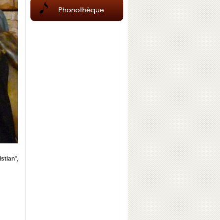
stian
",