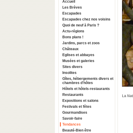
Accueil
Les Brèves
Escapades
Escapades chez nos voisins
Quoi de neuf à Paris ?
Actu-régions
Bons plans !
Jardins, parcs et zoos
Châteaux
Eglises et abbayes
Musées et galeries
Sites divers
Insolites
Gîtes, hébergements divers et
chambres d'hôtes
Hôtels et hôtels-restaurants
Restaurants
La
Nat
Expositions et salons
Festivals et fêtes
Gourmandises
Savoir-faire
Tendances
Beauté-Bien être