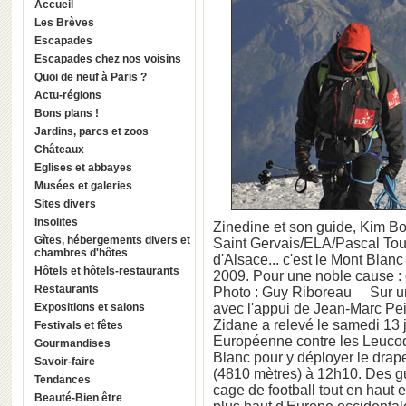
Accueil
Les Brèves
Escapades
Escapades chez nos voisins
Quoi de neuf à Paris ?
Actu-régions
Bons plans !
Jardins, parcs et zoos
Châteaux
Eglises et abbayes
Musées et galeries
Sites divers
Insolites
Zinedine et son guide, Kim Bod
Gîtes, hébergements divers et
Saint Gervais/ELA/Pascal Tour
chambres d'hôtes
d'Alsace... c'est le Mont Blan
Hôtels et hôtels-restaurants
2009. Pour une noble cause :
Restaurants
Photo : Guy Riboreau Sur une
Expositions et salons
avec l'appui de Jean-Marc Pei
Zidane a relevé le samedi 13 j
Festivals et fêtes
Européenne contre les Leucod
Gourmandises
Blanc pour y déployer le dra
Savoir-faire
(4810 mètres) à 12h10. Des 
Tendances
cage de football tout en haut
Beauté-Bien être