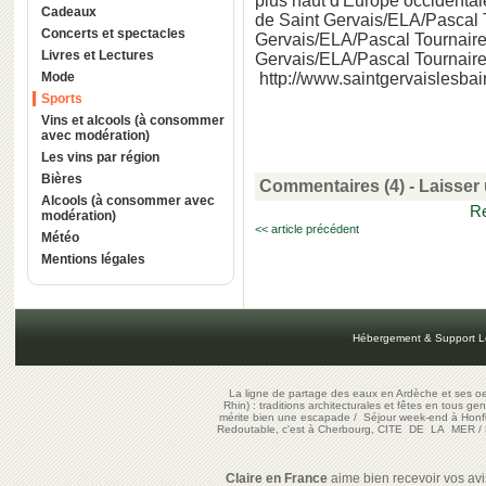
plus haut d'Europe occidental
Cadeaux
de Saint Gervais/ELA/Pascal 
Concerts et spectacles
Gervais/ELA/Pascal Tournaire
Livres et Lectures
Gervais/ELA/Pascal Tournaire
Mode
http://www.saintgervaislesbain
Sports
Vins et alcools (à consommer
avec modération)
Les vins par région
Bières
Commentaires (4)
-
Laisser
Alcools (à consommer avec
Re
modération)
<< article précédent
Météo
Mentions légales
Hébergement & Support L
La ligne de partage des eaux en Ardèche et ses oe
Rhin) : traditions architecturales et fêtes en tous ge
mérite bien une escapade
/
Séjour week-end à Honf
Redoutable, c'est à Cherbourg, CITE DE LA MER
/
Claire en France
aime bien recevoir vos avis