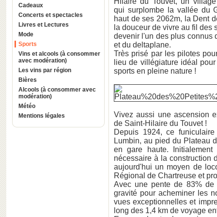
Hilaire du Touvet, un vill
Cadeaux
qui surplombe la vallée du 
Concerts et spectacles
haut de ses 2062m, la Dent de 
Livres et Lectures
la douceur de vivre au fil des
Mode
devenir l'un des plus connus
Sports
et du deltaplane.
Très prisé par les pilotes pour 
Vins et alcools (à consommer
avec modération)
lieu de villégiature idéal pour
Les vins par région
sports en pleine nature !
Bières
Alcools (à consommer avec
modération)
Météo
Vivez aussi une ascension ex
Mentions légales
de Saint-Hilaire du Touvet !
Depuis 1924, ce funiculaire
Lumbin, au pied du Plateau d
en gare haute. Initialement
nécessaire à la construction 
aujourd'hui un moyen de loc
Régional de Chartreuse et prof
Avec une pente de 83% de déc
gravité pour acheminer les n
vues exceptionnelles et impr
long des 1,4 km de voyage ent