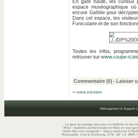
En gare haute, les curieux p
espace muséographique où 
encore Galilée pour décrypter 
Dans cet espace, les visiteu
Funiculaire et de son fonctio
Toutes les infos, programme
retrouver sur
www.coupe-icare
Commentaire (0) -
Laisser 
<< article précédent
Hébergement & Support L
La ligne de partage des eaux en Ardèche et ses oe
Rhin) : traditions architecturales et fêtes en tous ge
mérite bien une escapade
/
Séjour week-end à Honf
Redoutable, c'est à Cherbourg, CITE DE LA MER
/