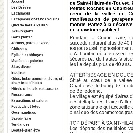
Accueil
de Saint-Hilaire-du-Touvet, 
Les Brèves
Petites Roches en Chartreu
Escapades
cœur de la vallée du Gré
manifestation de parapen
Escapades chez nos voisins
monde. Partez à la découver
Quoi de neuf à Paris ?
de show incroyables !
Actu-régions
Bons plans !
Pendant la Coupe Icare, c
succèdent durant plus de 40 
Jardins, parcs et zoos
est tout aussi impressionnant 
Châteaux
qu'à Lumbin où atterrissent le
Eglises et abbayes
séparés par de hautes falaises
Musées et galeries
les lie depuis plus de 40 ans.
Sites divers
Insolites
ATTERRISSAGE EN DOUCE
Gîtes, hébergements divers et
Situé au cœur de la vallée
chambres d'hôtes
Chartreuse, le bourg de Lumb
Hôtels et hôtels-restaurants
de Belledonne.
Restaurants
Le village est équipé d'aires 
Expositions et salons
des deltaplanes. L'aire d'atter
Festivals et fêtes
zone artisanale qui accueille d
ainsi que des commerces (rest
Gourmandises
Savoir-faire
TOP DÉPART À SAINT-HIL
Tendances
Les départs des multiples vo
Beauté-Bien être