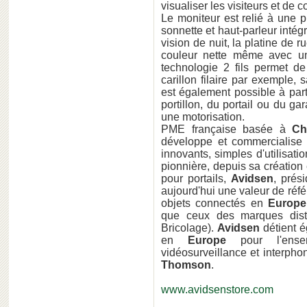
visualiser les visiteurs et de
Le moniteur est relié à une 
sonnette et haut-parleur inté
vision de nuit, la platine de 
couleur nette même avec une 
technologie 2 fils permet de
carillon filaire par exemple, s
est également possible à par
portillon, du portail ou du g
une motorisation.
PME française basée à
Ch
développe et commercialise
innovants, simples d'utilisat
pionnière, depuis sa création
pour portails,
Avidsen
, prés
aujourd'hui une valeur de réf
objets connectés en
Europe
que ceux des marques dist
Bricolage).
Avidsen
détient é
en
Europe
pour l'ense
vidéosurveillance et interph
Thomson
.
www.avidsenstore.com