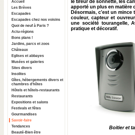
le tireur de sonnette, les c
Accueil
apporté un plus en matière d
Les Brèves
Désormais, c'est un mince ta
Escapades
couleur, capteur et ouvreur
Escapades chez nos voisins
une société tourangelle, A
Quoi de neuf à Paris ?
pratique et décoratif.
Actu-régions
Bons plans !
Jardins, parcs et zoos
Châteaux
Eglises et abbayes
Musées et galeries
Sites divers
Insolites
Gîtes, hébergements divers et
chambres d'hôtes
Hôtels et hôtels-restaurants
Restaurants
Expositions et salons
Festivals et fêtes
Gourmandises
Savoir-faire
Tendances
Boitier et 
Beauté-Bien être