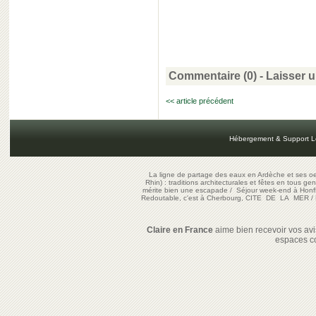
Commentaire (0) -
Laisser 
<< article précédent
Hébergement & Support L
La ligne de partage des eaux en Ardèche et ses oe
Rhin) : traditions architecturales et fêtes en tous ge
mérite bien une escapade
/
Séjour week-end à Honf
Redoutable, c'est à Cherbourg, CITE DE LA MER
/
Claire en France
aime bien recevoir vos avis
espaces c