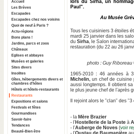
lors du Sirha, un hommag
Accueil
Paul".
Les Brèves
Escapades
Au Musée Grévi
Escapades chez nos voisins
Quoi de neuf à Paris ?
Tous les cuisiniers 3 étoiles 
Actu-régions
mardi 25 janvier dans les salo
Bons plans !
du
Sirha
, le Salon internationa
Jardins, parcs et zoos
restauration (du 22 au 26 janv
Châteaux
Eglises et abbayes
Musées et galeries
photo : Guy Riboreau
Sites divers
Insolites
1965-2010 : 46 années à 3 
Michelin,
un chef de cuisine p
Gîtes, hébergements divers et
chambres d'hôtes
aussi longtemps. Il obtient sa
Hôtels et hôtels-restaurants
le plus jeune chef de l'après g
Restaurants
Il rejoint alors le "clan" des "3
Expositions et salons
Festivals et fêtes
Gourmandises
- la
Mère Brazier
Savoir-faire
- l'
Hostellerie de la Poste
à
A
Tendances
- l'
Auberge de
Noves
(
voir r
Beauté-Bien être
- l'
Oustau de Baumanière
a