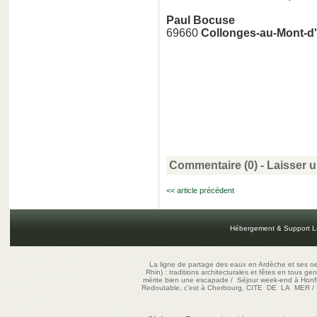
Paul Bocuse
69660
Collonges-au-Mont-d'
Commentaire (0) -
Laisser 
<< article précédent
Hébergement & Support L
La ligne de partage des eaux en Ardèche et ses oe
Rhin) : traditions architecturales et fêtes en tous ge
mérite bien une escapade
/
Séjour week-end à Honf
Redoutable, c'est à Cherbourg, CITE DE LA MER
/