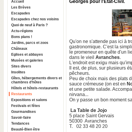
Georges
pour l'Etat-Civil.
Accueil
Les Brèves
Escapades
Escapades chez nos voisins
Quoi de neuf à Paris ?
Actu-régions
Bons plans !
Qu'on ne s'attende pas ici à tr
Jardins, parcs et zoos
gastronomique. C'est la simpli
Châteaux
le promeneur en quête d'un lie
Eglises et abbayes
dans le vieil
Avranches
.
Musées et galeries
L'endroit est exigu mais qu'imp
Sites divers
Il est, de plus, sur plusieur
Insolites
pêcheurs.
Gîtes, hébergements divers et
Peu de choix mais des plats 
chambres d'hôtes
sauce crémeuse (on est en
N
Hôtels et hôtels-restaurants
et une petite salade. Accompag
Restaurants
nirvana...
On y passe un bon moment san
Expositions et salons
Festivals et fêtes
La Table de Jojo
Gourmandises
5 place Saint Gervais
Savoir-faire
50300 Avranches
Tendances
T. 02 33 48 20 20
Beauté-Bien être