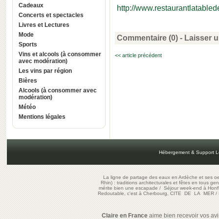
Cadeaux
http://www.restaurantlatablede
Concerts et spectacles
Livres et Lectures
Mode
Commentaire (0) -
Laisser 
Sports
Vins et alcools (à consommer
<< article précédent
avec modération)
Les vins par région
Bières
Alcools (à consommer avec
modération)
Météo
Mentions légales
Hébergement & Support L
La ligne de partage des eaux en Ardèche et ses oe
Rhin) : traditions architecturales et fêtes en tous ge
mérite bien une escapade
/
Séjour week-end à Honf
Redoutable, c'est à Cherbourg, CITE DE LA MER
/
Claire en France
aime bien recevoir vos avis