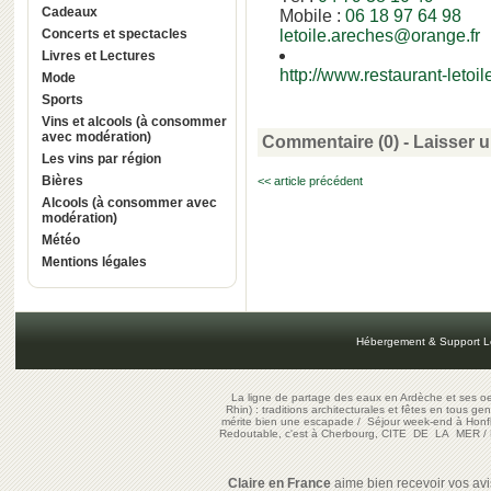
Cadeaux
Mobile :
06 18 97 64 98
Concerts et spectacles
letoile.areches@orange.fr
Livres et Lectures
http://www.restaurant-letoil
Mode
Sports
Vins et alcools (à consommer
avec modération)
Commentaire (0) -
Laisser 
Les vins par région
Bières
<< article précédent
Alcools (à consommer avec
modération)
Météo
Mentions légales
Hébergement & Support L
La ligne de partage des eaux en Ardèche et ses oe
Rhin) : traditions architecturales et fêtes en tous ge
mérite bien une escapade
/
Séjour week-end à Honf
Redoutable, c'est à Cherbourg, CITE DE LA MER
/
Claire en France
aime bien recevoir vos avis