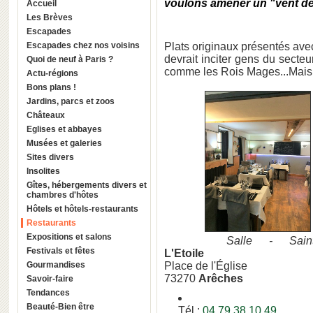
voulons amener un "vent de 
Accueil
Les Brèves
Escapades
Escapades chez nos voisins
Plats originaux présentés avec
devrait inciter gens du secte
Quoi de neuf à Paris ?
comme les Rois Mages...Mais l
Actu-régions
Bons plans !
Jardins, parcs et zoos
Châteaux
Eglises et abbayes
Musées et galeries
Sites divers
Insolites
Gîtes, hébergements divers et
chambres d'hôtes
Hôtels et hôtels-restaurants
Restaurants
Expositions et salons
Salle - Saint-Jacque
Festivals et fêtes
L'Etoile
Gourmandises
Place de l'Église
73270
Arêches
Savoir-faire
Tendances
Beauté-Bien être
Tél :
04 79 38 10 49