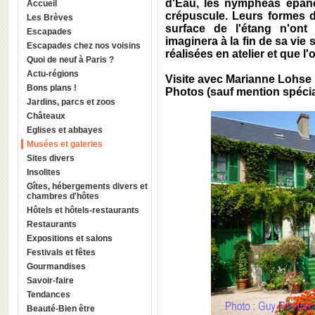
d'Eau, les nymphéas épano
Accueil
crépuscule. Leurs formes dé
Les Brèves
surface de l'étang n'ont
Escapades
imaginera à la fin de sa v
Escapades chez nos voisins
réalisées en atelier et que l
Quoi de neuf à Paris ?
Actu-régions
Visite avec Marianne Lohse
Bons plans !
Photos (sauf mention spécia
Jardins, parcs et zoos
Châteaux
Eglises et abbayes
Musées et galeries
Sites divers
Insolites
Gîtes, hébergements divers et
chambres d'hôtes
Hôtels et hôtels-restaurants
Restaurants
Expositions et salons
Festivals et fêtes
Gourmandises
Savoir-faire
Tendances
Beauté-Bien être