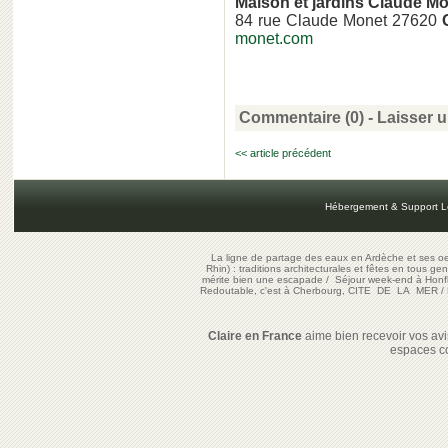
Maison et jardins Claude M
84 rue Claude Monet 27620
monet.com
Commentaire (0) -
Laisser 
<< article précédent
Hébergement & Support L
La ligne de partage des eaux en Ardèche et ses oe
Rhin) : traditions architecturales et fêtes en tous ge
mérite bien une escapade
/
Séjour week-end à Honf
Redoutable, c'est à Cherbourg, CITE DE LA MER
/
Claire en France
aime bien recevoir vos avis
espaces c