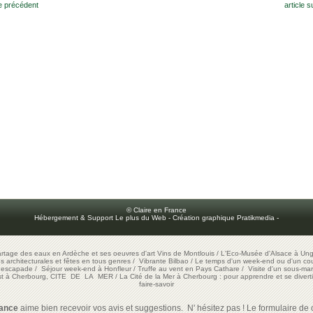
le précédent
article s
© Claire en France
Hébergement & Support Le plus du Web
-
Création graphique Pratikmedia
-
artage des eaux en Ardèche et ses oeuvres d'art
Vins de Montlouis
/
L'Eco-Musée d'Alsace à Ung
ons architecturales et fêtes en tous genres
/
Vibrante Bilbao
/
Le temps d'un week-end ou d'un cour
e escapade
/
Séjour week-end à Honfleur
/
Truffe au vent en Pays Cathare
/
Visite d'un sous-mar
est à Cherbourg, CITE DE LA MER
/
La Cité de la Mer à Cherbourg : pour apprendre et se diverti
faire-savoir
rance
aime bien recevoir vos avis et suggestions. N' hésitez pas ! Le formulaire de c