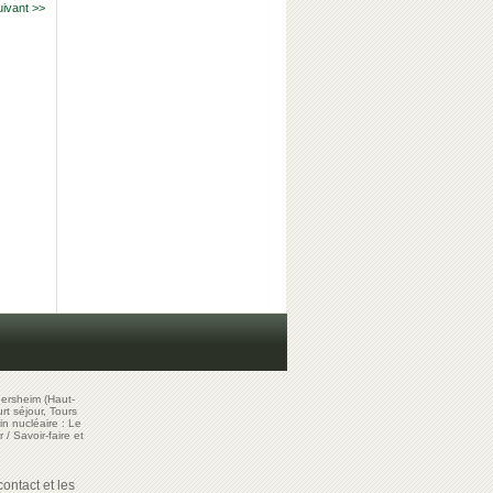
uivant >>
ersheim (Haut-
t séjour, Tours
in nucléaire : Le
r
/
Savoir-faire et
ontact et les