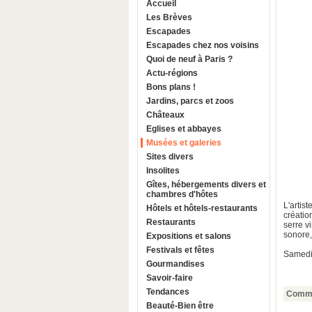
Accueil
Les Brèves
Escapades
Escapades chez nos voisins
Quoi de neuf à Paris ?
Actu-régions
Bons plans !
Jardins, parcs et zoos
Châteaux
Eglises et abbayes
Musées et galeries
Sites divers
Insolites
Gîtes, hébergements divers et
chambres d'hôtes
L'artis
Hôtels et hôtels-restaurants
créatio
Restaurants
serre v
sonore,
Expositions et salons
Festivals et fêtes
Samedi
Gourmandises
Savoir-faire
Tendances
Comme
Beauté-Bien être