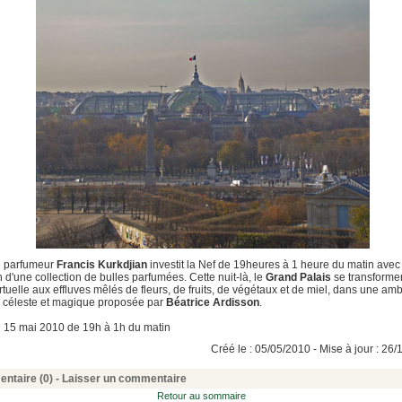
te parfumeur
Francis Kurkdjian
investit la Nef de 19heures à 1 heure du matin avec
n d'une collection de bulles parfumées. Cette nuit-là, le
Grand Palais
se transforme
irtuelle aux effluves mêlés de fleurs, de fruits, de végétaux et de miel, dans une am
 céleste et magique proposée par
Béatrice Ardisson
.
 15 mai 2010 de 19h à 1h du matin
Créé le : 05/05/2010 - Mise à jour : 26
ntaire (0) -
Laisser un commentaire
Retour au sommaire