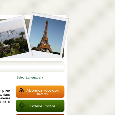
Select Language
▼
e public
s, dans
aleries
s de la