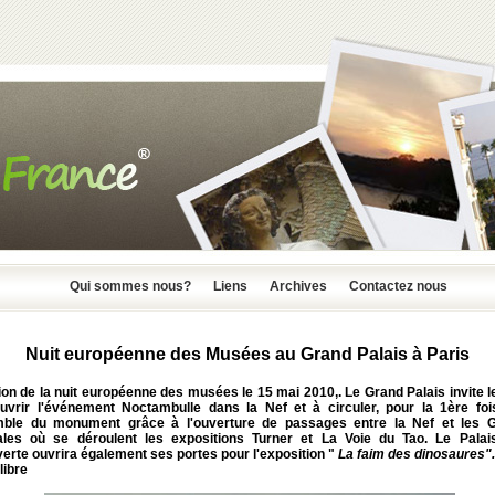
Qui sommes nous?
Liens
Archives
Contactez nous
Nuit européenne des Musées au Grand Palais à Paris
ion de la nuit européenne des musées le 15 mai 2010,. Le Grand Palais invite l
uvrir l'événement
Noctambulle
dans la Nef et à circuler, pour la 1ère foi
mble du monument grâce à l'ouverture de passages entre la Nef et les G
ales où se déroulent les expositions
Turner
et
La Voie du Tao
. Le
Palai
erte
ouvrira également ses portes pour l'exposition "
La faim des dinosaures".
libre