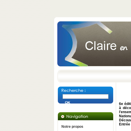
6e édit
à déco
l'ense
Nation
Découv
Entrée 
Notre propos