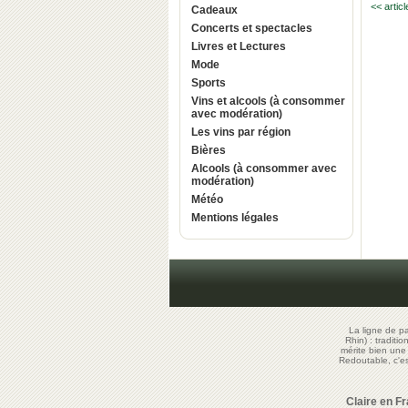
<< artic
Cadeaux
Concerts et spectacles
Livres et Lectures
Mode
Sports
Vins et alcools (à consommer
avec modération)
Les vins par région
Bières
Alcools (à consommer avec
modération)
Météo
Mentions légales
La ligne de p
Rhin) : traditi
mérite bien un
Redoutable, c'
Claire en F