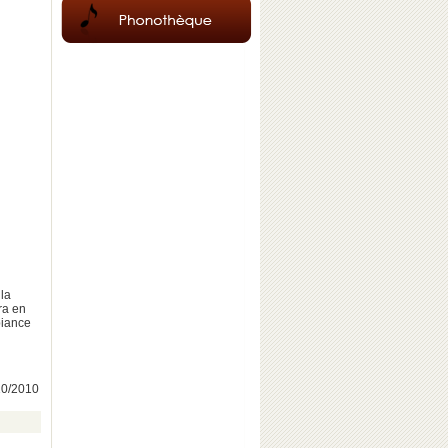
 la
ra en
biance
/10/2010