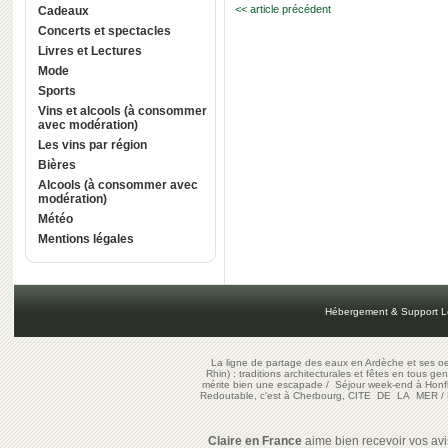
<< article précédent
Cadeaux
Concerts et spectacles
Livres et Lectures
Mode
Sports
Vins et alcools (à consommer
avec modération)
Les vins par région
Bières
Alcools (à consommer avec
modération)
Météo
Mentions légales
Hébergement & Support L
La ligne de partage des eaux en Ardèche et ses oe
Rhin) : traditions architecturales et fêtes en tous ge
mérite bien une escapade
/
Séjour week-end à Honf
Redoutable, c'est à Cherbourg, CITE DE LA MER
/
Claire en France
aime bien recevoir vos avis