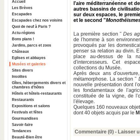
Accueil
l'aire méditerranéenne et de
Les Brèves
autres bassins de civilisati
Escapades
sur deux espaces, le premier
et le second "
Monothéismes,
Escapades chez nos voisins
Quoi de neuf à Paris ?
Actu-régions
La première section "
Des agr
Bons plans !
de l'homme à son environnem
provoqués par les domesticat
Jardins, parcs et zoos
penser sa relation au divin. 
Châteaux
place au-dessus de la na
Eglises et abbayes
d'intercesseurs. Cet esp
Musées et galeries
collections du Musée.
Sites divers
Après deux ans d'ouverture
Insolites
métamorphose. La section "
Gîtes, hébergements divers et
nouvelle présentation dont l'
chambres d'hôtes
les fondamentaux de l'agric
Hôtels et hôtels-restaurants
constituée de la vigne, de l'ol
Restaurants
l'élevage.
Expositions et salons
Quelques 160 nouveaux objets
Festivals et fêtes
dont 40 objets acquis par le
M
Gourmandises
Savoir-faire
Tendances
Commentaire (0) -
Laisser 
Beauté-Bien être