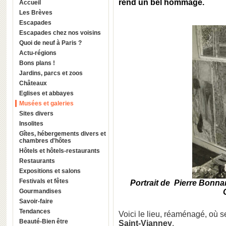
rend un bel hommage.
Accueil
Les Brèves
Escapades
Escapades chez nos voisins
Quoi de neuf à Paris ?
Actu-régions
Bons plans !
Jardins, parcs et zoos
Châteaux
Eglises et abbayes
Musées et galeries
Sites divers
Insolites
Gîtes, hébergements divers et
chambres d'hôtes
Hôtels et hôtels-restaurants
Restaurants
Expositions et salons
Festivals et fêtes
Portrait de Pierre Bonnar
Gourmandises
Savoir-faire
Tendances
Voici le lieu, réaménagé, où s
Beauté-Bien être
Saint-Vianney
.