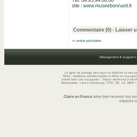
Tél. 04.93.94.06.06
site :
www.museebonnard.fr
Commentaire (0) -
Laisser 
<< article précédent
Hébergement & Support L
La ligne de partage des eaux en Ardèche et ses oe
Rhin) : traditions architecturales et fêtes en tous ge
mérite bien une escapade
/
Séjour week-end à Honf
Redoutable, c'est à Cherbourg, CITE DE LA MER
/
Claire en France
aime bien recevoir vos avis
espaces c