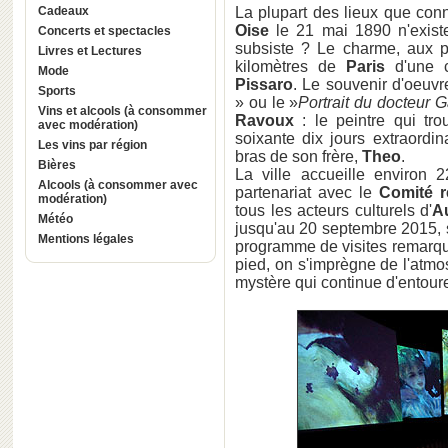
Cadeaux
La plupart des lieux que con
Oise
le 21 mai 1890 n'exist
Concerts et spectacles
subsiste ? Le charme, aux 
Livres et Lectures
kilomètres de
Paris
d'une c
Mode
Pissaro
. Le souvenir d'oeuv
Sports
» ou le »
Portrait du docteur 
Vins et alcools (à consommer
Ravoux
: le peintre qui tro
avec modération)
soixante dix jours extraordi
Les vins par région
bras de son frère,
Theo
.
Bières
La ville accueille environ 
Alcools (à consommer avec
partenariat avec le
Comité r
modération)
tous les acteurs culturels d'
A
Météo
jusqu'au 20 septembre 2015, 
Mentions légales
programme de visites remarqua
pied, on s'imprègne de l'atm
mystère qui continue d'entour