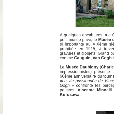
A quelques encablures, rue C
petit musée privé, le
Musée d
si importante au XIXème sièc
prohibée en 1915, à traver
gravures et d'objets. Grand 
comme
Gauguin, Van Gogh
e
Le
Musée Daubigny
(
Charle
impressionnistes) présente 
60ème anniversaire du tourn
«
La vie passionnée de Vinc
Gogh
» confronte les percept
peintres,
Vincente Minnelli
Kurosawa.