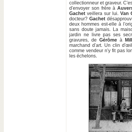
collectionneur et graveur. C'e
d'envoyer son frère à
Auve
Gachet
veillera sur lui.
Van 
docteur?
Gachet
désapprouvai
deux hommes est-elle à l'or
sans doute jamais. La mais
jardin ne livre pas ses sec
gravures, de
Gérôme
à
Mil
marchand d'art. Un clin d'œi
comme vendeur n'y fit pas lo
les échelons.