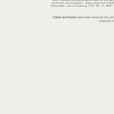
Rhin) : traditions architecturales et fêtes en tous ge
mérite bien une escapade
/
Séjour week-end à Honf
Redoutable, c'est à Cherbourg, CITE DE LA MER
/
Claire en France
aime bien recevoir vos avis
espaces c