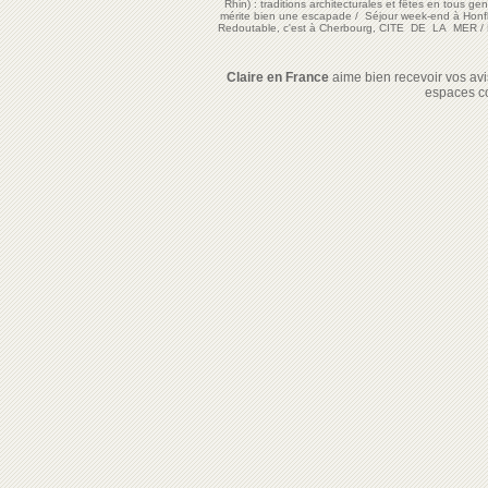
Rhin) : traditions architecturales et fêtes en tous ge
mérite bien une escapade
/
Séjour week-end à Honf
Redoutable, c'est à Cherbourg, CITE DE LA MER
/
Claire en France
aime bien recevoir vos avis
espaces c