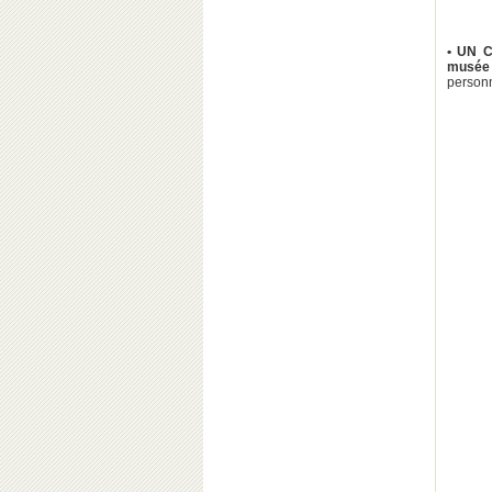
• UN 
musée 
personn