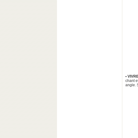
• VIV
chant e
angle. 