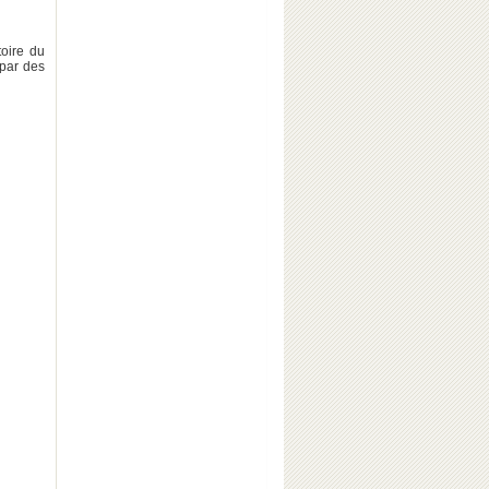
oire du
 par des