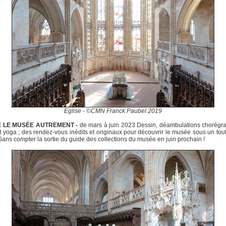
Eglise - ©CMN Franck Paubel 2019
RE LE MUSÉE AUTREMENT -
de mars à juin 2023 Dessin, déambulations chorégr
t yoga ; des rendez-vous inédits et originaux pour découvrir le musée sous un tou
Sans compter la sortie du guide des collections du musée en juin prochain !