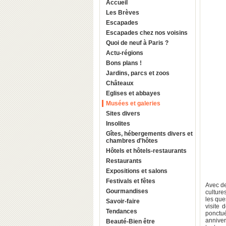
Accueil
Les Brèves
Escapades
Escapades chez nos voisins
Quoi de neuf à Paris ?
Actu-régions
Bons plans !
Jardins, parcs et zoos
Châteaux
Eglises et abbayes
Musées et galeries
Sites divers
Insolites
Gîtes, hébergements divers et
chambres d'hôtes
Hôtels et hôtels-restaurants
Restaurants
Expositions et salons
Festivals et fêtes
Avec de
Gourmandises
culture
les que
Savoir-faire
visite 
Tendances
ponctué
anniver
Beauté-Bien être