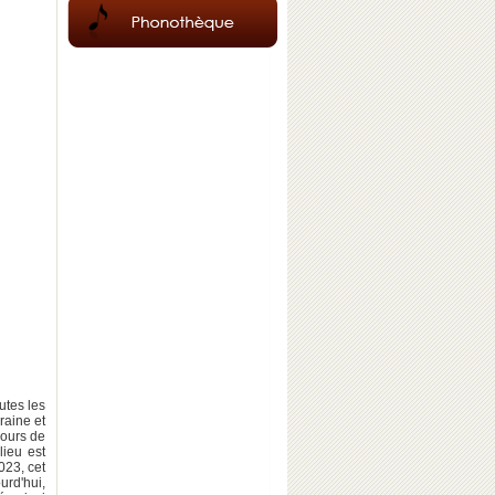
utes les
raine et
cours de
lieu est
023, cet
urd'hui,