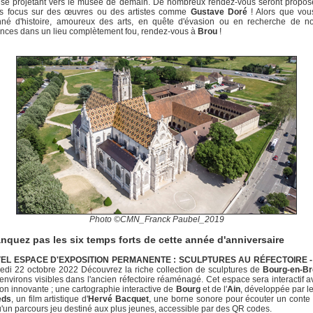
 se projetant vers le musée de demain. De nombreux rendez-vous seront propos
s focus sur des œuvres ou des artistes comme
Gustave Doré
! Alors que vou
nné d'histoire, amoureux des arts, en quête d'évasion ou en recherche de no
nces dans un lieu complètement fou, rendez-vous à
Brou
!
Photo ©CMN_Franck Paubel_2019
nquez pas les six temps forts de cette année d'anniversaire
VEL ESPACE D'EXPOSITION PERMANENTE : SCULPTURES AU RÉFECTOIRE -
di 22 octobre 2022 Découvrez la riche collection de sculptures de
Bourg-en-B
environs visibles dans l'ancien réfectoire réaménagé. Cet espace sera interactif 
on innovante ; une cartographie interactive de
Bourg
et de l'
Ain
, développée par 
eds
, un film artistique d'
Hervé Bacquet
, une borne sonore pour écouter un conte 
u'un parcours jeu destiné aux plus jeunes, accessible par des QR codes.