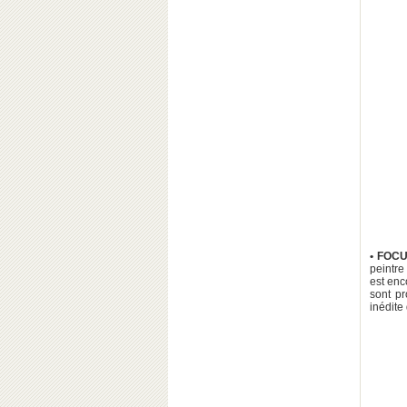
• FOC
peintre
est enc
sont pr
inédite 