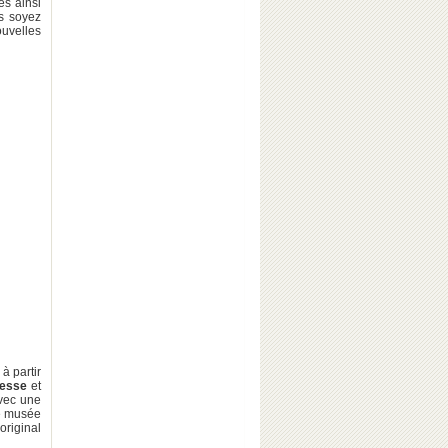
és ainsi
s soyez
uvelles
à partir
resse
et
avec une
le musée
original