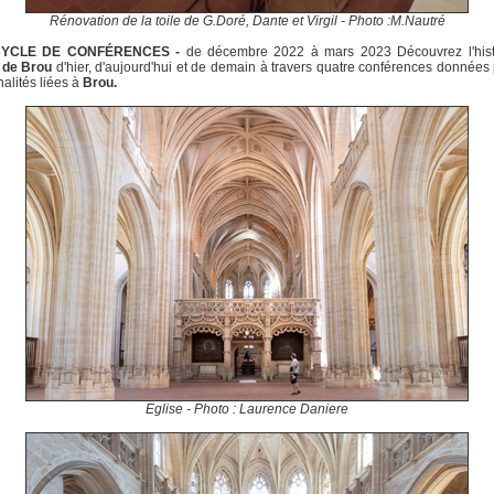
Rénovation de la toile de G.Doré, Dante et Virgil - Photo :M.Nautré
CYCLE DE CONFÉRENCES -
de décembre 2022 à mars 2023 Découvrez l'hist
de Brou
d'hier, d'aujourd'hui et de demain à travers quatre conférences données
alités liées à
Brou.
Eglise - Photo : Laurence Daniere