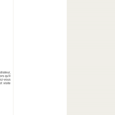
trateur,
ors qu'il
dez-vous
t visite