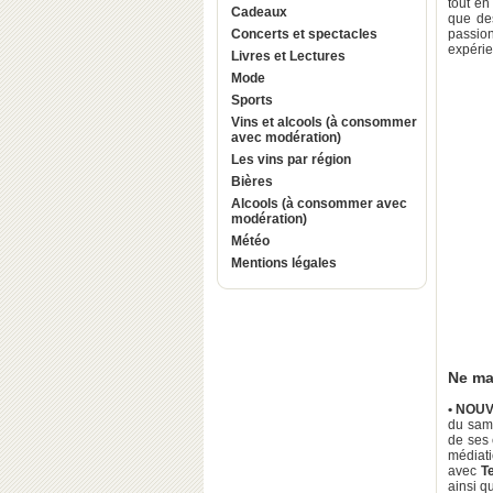
tout en
Cadeaux
que de
Concerts et spectacles
passio
expérie
Livres et Lectures
Mode
Sports
Vins et alcools (à consommer
avec modération)
Les vins par région
Bières
Alcools (à consommer avec
modération)
Météo
Mentions légales
Ne ma
• NOU
du same
de ses 
médiati
avec
T
ainsi q