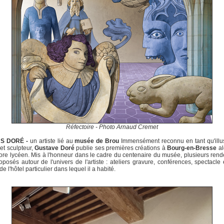
Réfectoire - Photo Arnaud Cremet
US DORÉ -
un artiste lié au
musée de Brou
Immensément reconnu en tant qu'illus
 et sculpteur,
Gustave Doré
publie ses premières créations à
Bourg-en-Bresse
al
ore lycéen. Mis à l'honneur dans le cadre du centenaire du musée, plusieurs ren
oposés autour de l'univers de l'artiste : ateliers gravure, conférences, spectacle e
de l'hôtel particulier dans lequel il a habité.