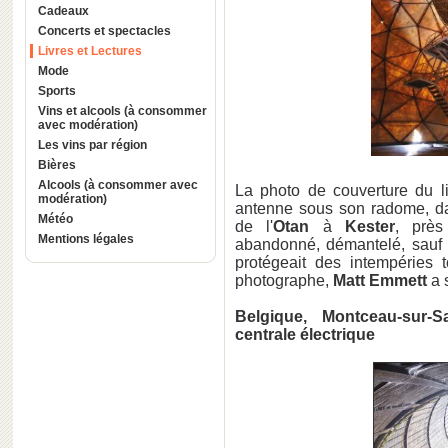
Cadeaux
Concerts et spectacles
Livres et Lectures
Mode
Sports
Vins et alcools (à consommer
avec modération)
Les vins par région
Bières
Alcools (à consommer avec
La photo de couverture du 
modération)
antenne sous son radome, d
Météo
de l'
Otan
à
Kester
, prè
Mentions légales
abandonné, démantelé, sauf c
protégeait des intempéries 
photographe,
Matt Emmett
a s
Belgique, Montceau-sur-
centrale électrique