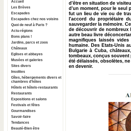
Accueil
d'être en situation de visit
Les Brèves
d'un moment, pour le seul p
Escapades
fut un lieu de vie ou de tra
l'accord du propriétaire d
Escapades chez nos voisins
sauvegarder la mémoire. Ce
Quoi de neuf à Paris ?
de découvrir de nombreux l
Actu-régions
autre beau livre déconcerta
Bons plans !
magnifiques laissés vide
Jardins, parcs et zoos
humaine. Des Etats-Unis au
Châteaux
Bulgarie à Cuba, châteaux, 
Eglises et abbayes
tombeaux, conçus souvent pa
Musées et galeries
été délaissés, obsolètes, n
Sites divers
en devenir.
Insolites
Gîtes, hébergements divers et
chambres d'hôtes
Hôtels et hôtels-restaurants
Restaurants
Expositions et salons
Festivals et fêtes
Gourmandises
Savoir-faire
Tendances
Beauté-Bien être