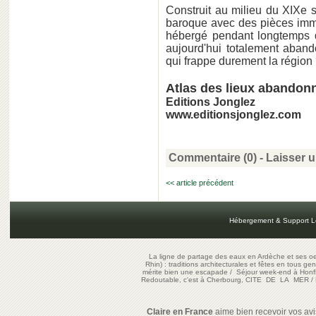
Construit au milieu du XIXe s
baroque avec des pièces imm
hébergé pendant longtemps d
aujourd'hui totalement aband
qui frappe durement la région
Atlas des lieux abandon
Editions Jonglez
www.editionsjonglez.com
Commentaire (0) -
Laisser 
<< article précédent
Hébergement & Support L
La ligne de partage des eaux en Ardèche et ses oe
Rhin) : traditions architecturales et fêtes en tous ge
mérite bien une escapade
/
Séjour week-end à Honf
Redoutable, c'est à Cherbourg, CITE DE LA MER
/
Claire en France
aime bien recevoir vos avis