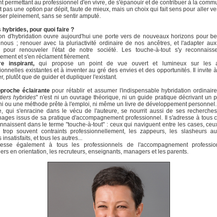
t permettant au professionnel d'en vivre, de s'épanouir et de contribuer à la comm
t pas une option par dépit, faute de mieux, mais un choix qui fait sens pour aller ver
iser pleinement, sans se sentir amputé.
 hybrides, pour quoi faire ?
on d'hybridation ouvre aujourd'hui une porte vers de nouveaux horizons pour 
 nous ; renouer avec la pluriactivité ordinaire de nos ancêtres, et l'adapter au
s pour renouveler l'état de notre société. Les touche-à-tout s'y reconnaisse
lement et s'en réclament fièrement.
re inspirant,
qui propose un point de vue ouvert et lumineux sur les ac
ionnelles existantes et à inventer au gré des envies et des opportunités. Il invite à
r, plutôt que de guider et dupliquer l'existant.
proche éclairante
pour rétablir et assumer l'indispensable hybridation ordinaire
iers hybrides
" n'est ni un ouvrage théorique, ni un guide pratique décrivant un 
ni ou une méthode prête à l'emploi, ni même un livre de développement personnel.
e, qui s'enracine dans le vécu de l'auteure, se nourrit aussi de ses recherche
ages issus de sa pratique d'accompagnement professionnel. Il s'adresse à tous 
nnaissent dans le terme "touche-à-tout" : ceux qui naviguent entre les cases, ceu
 trop souvent contraints professionnellement, les zappeurs, les slasheurs au
 insatisfaits, et tous les autres...
dresse également à tous les professionnels de l'accompagnement professio
lers en orientation, les recruteurs, enseignants, managers et les parents.