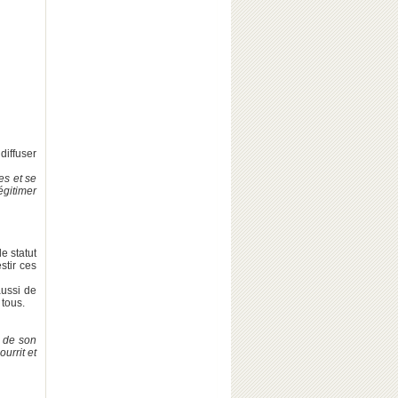
diffuser
es et se
gitimer
e statut
stir ces
aussi de
 tous.
n de son
urrit et