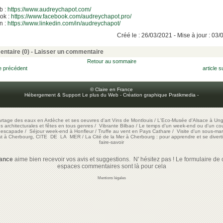
b :
https://www.audreychapot.com/
ok :
https://www.facebook.com/audreychapot.pro/
n :
https://www.linkedin.com/in/audreychapot/
Créé le : 26/03/2021 - Mise à jour : 03
ntaire (0) -
Laisser un commentaire
Retour au sommaire
le précédent
article s
© Claire en France
Hébergement & Support Le plus du Web
-
Création graphique Pratikmedia
-
artage des eaux en Ardèche et ses oeuvres d'art
Vins de Montlouis
/
L'Eco-Musée d'Alsace à Ung
ons architecturales et fêtes en tous genres
/
Vibrante Bilbao
/
Le temps d'un week-end ou d'un cour
e escapade
/
Séjour week-end à Honfleur
/
Truffe au vent en Pays Cathare
/
Visite d'un sous-mar
est à Cherbourg, CITE DE LA MER
/
La Cité de la Mer à Cherbourg : pour apprendre et se diverti
faire-savoir
rance
aime bien recevoir vos avis et suggestions. N' hésitez pas ! Le formulaire de c
espaces commentaires sont là pour cela
Mentions légales