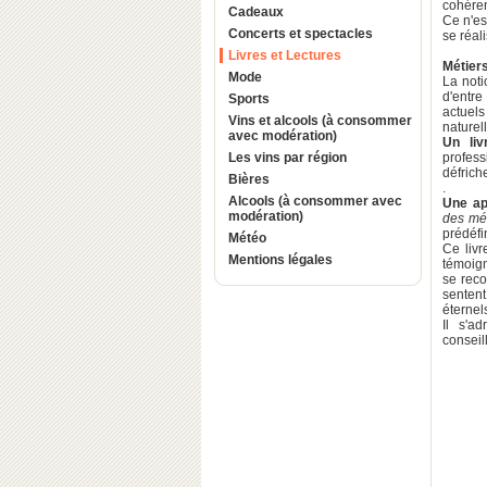
cohéren
Cadeaux
Ce n'es
Concerts et spectacles
se réal
Livres et Lectures
Métiers
Mode
La noti
d'entre
Sports
actuel
Vins et alcools (à consommer
naturel
avec modération)
Un liv
Les vins par région
profess
défriche
Bières
.
Alcools (à consommer avec
Une ap
modération)
des mét
prédéfi
Météo
Ce livr
Mentions légales
témoign
se reco
sentent
éternels
Il s'a
conseil