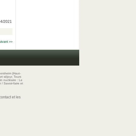
/04/2021
uivant >>
ersheim (Haut-
t séjour, Tours
in nucléaire : Le
r
/
Savoir-faire et
ontact et les