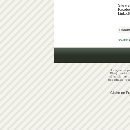
Site we
Facebo
LinkedI
Comme
<< artic
La ligne de p
Rhin) : traditi
mérite bien un
Redoutable, c'
Claire en F