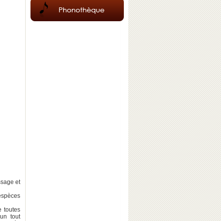
ssage et
'espèces
e toutes
 un tout