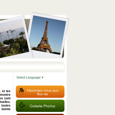
Select Language
▼
. et les
 montre
es sont
tuelles.
 toutes
n bonne