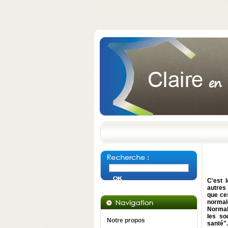
C'est l
autres
que ce
normale
Normal
les so
Notre propos
santé".