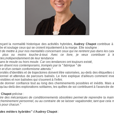
çant la normalité historique des activités hybrides,
Audrey Chapot
contribue à 
dée et soulage ceux qui se croient injustement à la marge. Elle souligne :
git de mettre à jour nos mentalités concernant ceux qui ne rentrent pas dans les cas
t plus ou moins touche-à-tout. Avec ce livre, je veux contribuer à lé
actes,indépendamment de leur tendance
dans le moule ou hors moule. Car ces tendances ont toujours existé,
en disent nos contemporains, trompés par la " fabrique " de
ire et d'un certain conformisme attendu."
ersités d'identités et de trajectoires doivent être valorisées, au-delà des étiquettes d
ionnel et attendus de parcours balisés. Le livre explique d'ailleurs comment inve
visibles et non balisées qui s'ouvrent à l'infini.
it de donner confiance tout au long des cheminements possibles et inédits. Mais 
 qu'au-delà des explorations solitaires, les quêtes de soi contribuent à l'avancée de
 Chapot
précise :
aire des mécaniques de conditionnements obsolètes permet de reprendre la mai
cheminement personnel, ou au contraire de se laisser vagabonder, tant que cela no
ns pour chacun."
 des métiers hybrides"
d'
Audrey Chapot
: