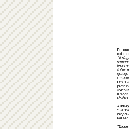
En énon
cette i
"Il s'a
senten
leurs 
à être 
quoiqu'
l'histo
Les div
profess
voies in
Il s'ag
révéler
Audrey
"S'extr
propre 
fait se
"Eloge