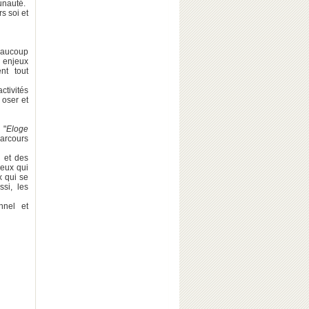
unauté.
s soi et
beaucoup
x enjeux
nt tout
tivités
 oser et
 "
Eloge
parcours
s et des
ceux qui
x qui se
ssi, les
nnel et