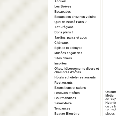
Accueil
Les Brèves
Escapades
Escapades chez nos voisins
Quoi de neuf à Paris ?
Actu-régions
Bons plans !
Jardins, parcs et zoos
Châteaux
Eglises et abbayes
Musées et galeries
Sites divers
Insolites
Gîtes, hébergements divers et
chambres d'hôtes
Hôtels et hôtels-restaurants
Restaurants
Expositions et salons
On com
Festivals et fêtes
Métier
Gourmandises
de l'ex
Hybrid
Savoir-faire
ou de l
Tendances
Un "mét
Beauté-Bien être
pièces 