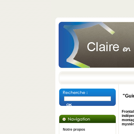
"Gui
Fronta
indépe
montag
mystér
Notre propos