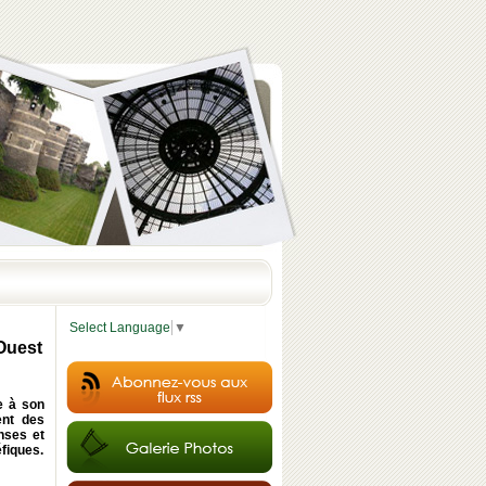
Select Language
▼
Ouest
e à son
ent des
nses et
fiques.