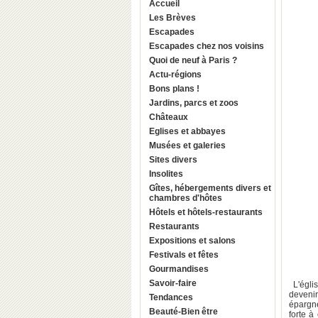
Accueil
Les Brèves
Escapades
Escapades chez nos voisins
Quoi de neuf à Paris ?
Actu-régions
Bons plans !
Jardins, parcs et zoos
Châteaux
Eglises et abbayes
Musées et galeries
Sites divers
Insolites
Gîtes, hébergements divers et
chambres d'hôtes
Hôtels et hôtels-restaurants
Restaurants
Expositions et salons
Festivals et fêtes
Gourmandises
Savoir-faire
L'égli
deveni
Tendances
épargn
Beauté-Bien être
forte à