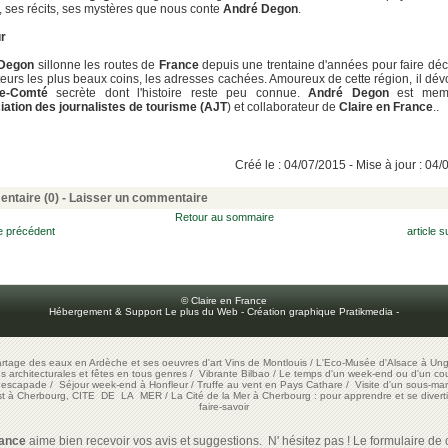
e, ses récits, ses mystères que nous conte
André Degon
.
ur
 Degon
sillonne les routes de
France
depuis une trentaine d'années pour faire déc
teurs les plus beaux coins, les adresses cachées. Amoureux de cette région, il dév
he-Comté
secrète dont l'histoire reste peu connue.
André Degon
est mem
ation des journalistes de tourisme (AJT
) et collaborateur de
Claire en France
..
Créé le : 04/07/2015 - Mise à jour : 04
ntaire (0) -
Laisser un commentaire
Retour au sommaire
le précédent
article s
© Claire en France
Hébergement & Support Le plus du Web
-
Création graphique Pratikmedia
-
artage des eaux en Ardèche et ses oeuvres d'art
Vins de Montlouis
/
L'Eco-Musée d'Alsace à Ung
ons architecturales et fêtes en tous genres
/
Vibrante Bilbao
/
Le temps d'un week-end ou d'un cour
e escapade
/
Séjour week-end à Honfleur
/
Truffe au vent en Pays Cathare
/
Visite d'un sous-mar
est à Cherbourg, CITE DE LA MER
/
La Cité de la Mer à Cherbourg : pour apprendre et se diverti
faire-savoir
rance
aime bien recevoir vos avis et suggestions. N' hésitez pas ! Le formulaire de c