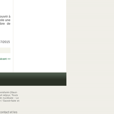
ouvrir à
oile une
bre de
/07/2015
uivant >>
ersheim (Haut-
t séjour, Tours
in nucléaire : Le
r
/
Savoir-faire et
ontact et les