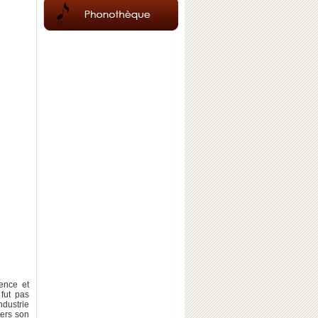
ence et
fut pas
dustrie
vers son