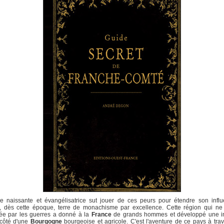
se naissante et évangélisatrice sut jouer de ces peurs pour étendre son influ
r, dès cette époque, terre de monachisme par excellence. Cette région qui ne 
ée par les guerres a donné à la
France
de grands hommes et développé une in
 côté d'une
Bourgogne
bourgeoise et agricole. C'est l'aventure de ce pays à tra