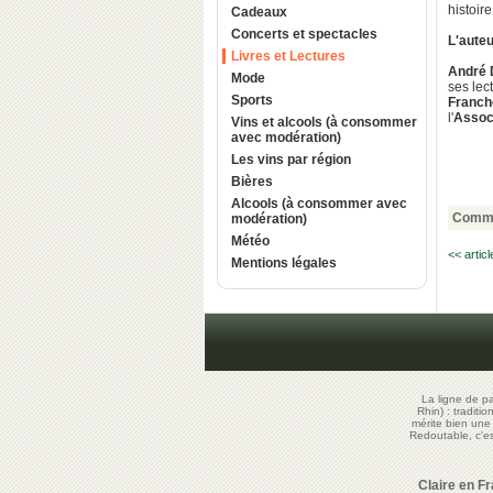
histoir
Cadeaux
Concerts et spectacles
L'aute
Livres et Lectures
André
Mode
ses lec
Sports
Franc
l'
Associ
Vins et alcools (à consommer
avec modération)
Les vins par région
Bières
Alcools (à consommer avec
Comme
modération)
Météo
<< artic
Mentions légales
La ligne de p
Rhin) : traditi
mérite bien un
Redoutable, c'
Claire en F