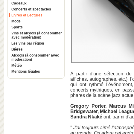
Cadeaux
Concerts et spectacles
Livres et Lectures
Mode
Sports
Vins et alcools (à consommer
avec modération)
Les vins par région
Bières
Alcools (à consommer avec
modération)
Météo
Mentions légales
À partir d'une sélection d
affiches, autographes, etc.), l
qui ont rythmé l'événement,
concerts mythiques, en pass
phares de la scène jazz actue
Gregory Porter, Marcus Mil
Bridgewater, Michael Leagu
Sandra Nkaké
ont, parmi d'au
"
J'ai toujours aimé l'atmosph
au monde. On adore cet endroit