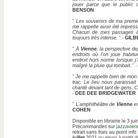
jouer parce que le public o
BENSON
"
Les souvenirs de ma prem
me rappelle avoir été impress
Chacun de mes passages
toujours très intense.
" -
GILB
"
À
Vienne
, la perspective de
endroits où l'on joue habit
endroit hors norme lorsque j
malgré la pluie qui tombait
. " 
"
Je me rappelle bien de mon 
trac. Le lieu nous paraissai
chanté devant tant de gens. 
-
DEE DEE BRIDGEWATER
"
L'amphithéâtre de
Vienne
es
COHEN
Disponible en librairie le 3 ju
Précommandes sur
jazzavie
retrait sans frais au point inf
juillet
2021 ou envoi à partir du