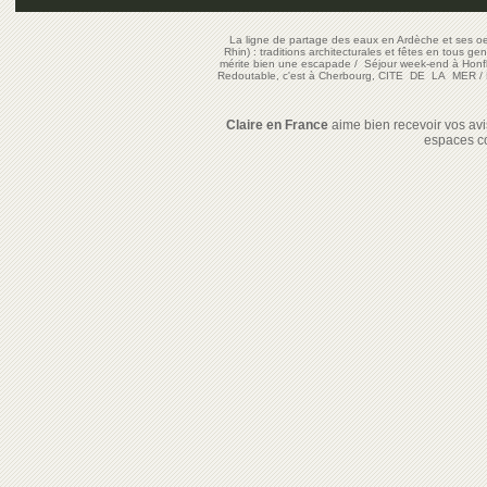
La ligne de partage des eaux en Ardèche et ses oe
Rhin) : traditions architecturales et fêtes en tous ge
mérite bien une escapade
/
Séjour week-end à Honf
Redoutable, c'est à Cherbourg, CITE DE LA MER
/
Claire en France
aime bien recevoir vos avis
espaces c