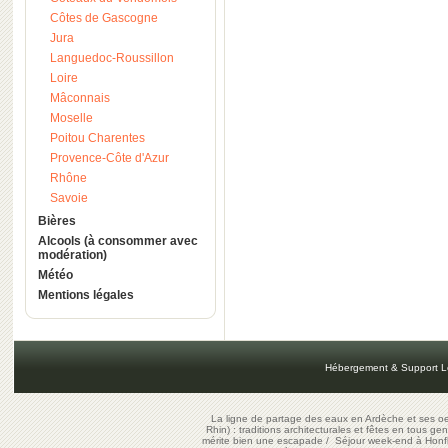
Côtes de Gascogne
Jura
Languedoc-Roussillon
Loire
Mâconnais
Moselle
Poitou Charentes
Provence-Côte d'Azur
Rhône
Savoie
Bières
Alcools (à consommer avec
modération)
Météo
Mentions légales
Hébergement & Support L
La ligne de partage des eaux en Ardèche et ses oe
Rhin) : traditions architecturales et fêtes en tous ge
mérite bien une escapade
/
Séjour week-end à Honf