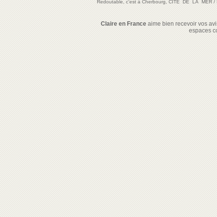
Redoutable, c'est à Cherbourg, CITE DE LA MER
/
Claire en France
aime bien recevoir vos avis
espaces c