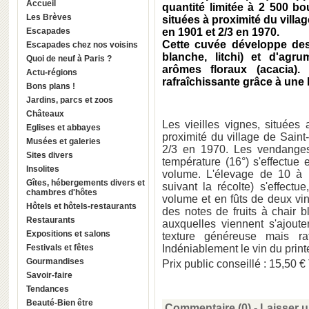
Accueil
quantité limitée à 2 500 bo
Les Brèves
situées à proximité du villa
Escapades
en 1901 et 2/3 en 1970.
Cette cuvée développe des
Escapades chez nos voisins
blanche, litchi) et d'agr
Quoi de neuf à Paris ?
arômes floraux (acacia)
Actu-régions
rafraîchissante grâce à une b
Bons plans !
Jardins, parcs et zoos
Châteaux
Les vieilles vignes, situées 
Eglises et abbayes
proximité du village de Saint
Musées et galeries
2/3 en 1970. Les vendanges
Sites divers
température (16°) s'effectue
Insolites
volume. L'élevage de 10 à 1
Gîtes, hébergements divers et
suivant la récolte) s'effect
chambres d'hôtes
volume et en fûts de deux 
Hôtels et hôtels-restaurants
des notes de fruits à chair b
Restaurants
auxquelles viennent s'ajoute
Expositions et salons
texture généreuse mais raf
Festivals et fêtes
Indéniablement le vin du prin
Gourmandises
Prix public conseillé : 15,50 
Savoir-faire
Tendances
Beauté-Bien être
Commentaire (0) -
Laisser 