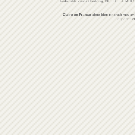
Redoutable, c'est à Cherbourg, CITE DE LA MER
/
Claire en France
aime bien recevoir vos avis
espaces c