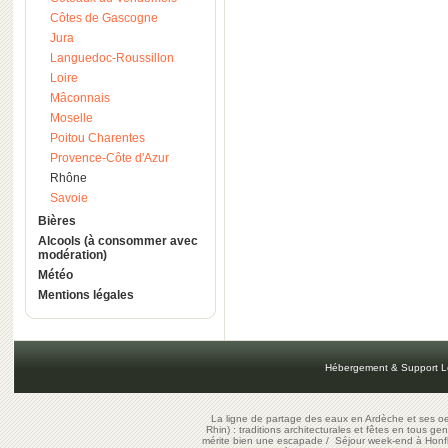
Côtes de Gascogne
Jura
Languedoc-Roussillon
Loire
Mâconnais
Moselle
Poitou Charentes
Provence-Côte d'Azur
Rhône
Savoie
Bières
Alcools (à consommer avec
modération)
Météo
Mentions légales
Hébergement & Support L
La ligne de partage des eaux en Ardèche et ses oe
Rhin) : traditions architecturales et fêtes en tous ge
mérite bien une escapade
/
Séjour week-end à Honf