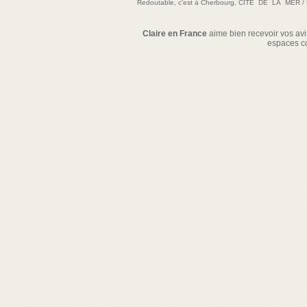
Redoutable, c'est à Cherbourg, CITE DE LA MER
/
Claire en France
aime bien recevoir vos avis
espaces c