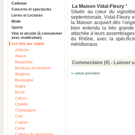
Cadeaux
La Maison Vidal-Fleury
*
Concerts et spectacles
Située au cœur du vignoble
Livres et Lectures
septentrionale, Vidal-Fleury e
Mode
la Maison acquiert dès l'orig
Sports
bien entendu la très grande
attachée à leurs assemblages h
Vins et alcools (à consommer
avec modération)
du Rhône, avec la spécificit
Les vins par région
méridionaux.
Ardèche
Alsace
Beaujolais
Commentaire (0) -
Laisser 
Bordeaux et alentours
<< article précédent
Bergerac
Bourgogne
Bugey
Buzet
Cahors
Chablis
Champagne
Cher
Cognac
Corse
Coteaux du Vendomois