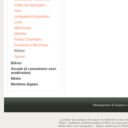
Côtes de Gascogne
Jura
Languedoc-Roussillon
Loire
Mâconnais
Moselle
Poitou Charentes
Provence-Côte d'Azur
Rhône
Savoie
Bières
Alcools (à consommer avec
modération)
Météo
Mentions légales
Hébergement & Support L
La ligne de partage des eaux en Ardèche et ses oe
Rhin) : traditions architecturales et fêtes en tous ge
mérite bien une escapade
/
Séjour week-end à Honf