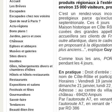
Accueil
produits régionaux à l'extér
Les Brèves
environ 15 000 visiteurs, pr
Escapades
C'est un rendez-vous inco
Escapades chez nos voisins
prestigieux parce qu'exc
Quoi de neuf à Paris ?
septentrionale. Ces 4 jours 
Actu-régions
Maison historique en Côte Rôt
Bons plans !
cuvées des grandes appel
accueillera ses clients de F
Jardins, parcs et zoos
outre atlantique, dans le cadr
Châteaux
en proposant à la dégustation
Eglises et abbayes
plus anciens.
..", explique
Guy
Musées et galeries
Sites divers
Comme tous les ans,
POR
Insolites
pendant les 4 jours.
Gîtes, hébergements divers et
chambres d'hôtes
En pratique
: Droit d'entrée 
Hôtels et hôtels-restaurants
nom de Côte-Rôtie et particip
Restaurants
Horaires : Vendredi 19 janvi
Expositions et salons
dimanche 21 janvier, lundi 22 
Festivals et fêtes
Adresse : au centre du villa
château - 69420 Ampuis
Gourmandises
Par l'autoroute A7, en venant
Savoir-faire
l'autoroute A7, en venant de
Tendances
par RD 386
Beauté-Bien être