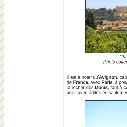
Châ
Photo colle
Il est à noter qu'
Avignon
, ca
de
France
, avec
Paris
, à po
le rocher des
Doms
, tout à 
une cuvée éditée en seulement