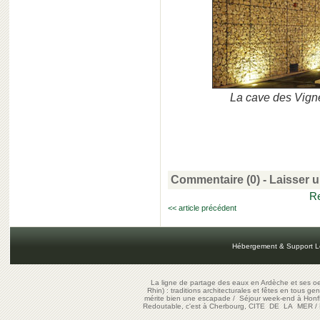
La cave des Vign
Commentaire (0) -
Laisser 
Re
<< article précédent
Hébergement & Support L
La ligne de partage des eaux en Ardèche et ses oe
Rhin) : traditions architecturales et fêtes en tous ge
mérite bien une escapade
/
Séjour week-end à Honf
Redoutable, c'est à Cherbourg, CITE DE LA MER
/