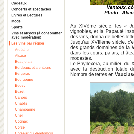
Cadeaux
Ventoux, côt
Concerts et spectacles
Photo : Alai
Livres et Lectures
Mode
Au XIVème siècle, les «
J
Sports
vignobles, et la Papauté ins
Vins et alcools (à consommer
des vins, donna de belles let
avec modération)
Jusqu'au XVIIIème siècle, c'es
Les vins par région
des grands domaines de la
Ardèche
dans les cours, palais, châte
Alsace
modestes.
Beaujolais
Le Phylloxera, au milieu du 
Bordeaux et alentours
avec la destruction totale 
Bergerac
Nombre de terres en
Vauclus
Bourgogne
Bugey
Buzet
Cahors
Chablis
Champagne
Cher
Cognac
Corse
Coteaux du Vendomois