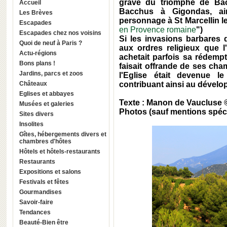
gravé du triomphe de Bacc
Accueil
Bacchus à Gigondas, ai
Les Brèves
personnage à St Marcellin le
Escapades
en Provence romaine
")
Escapades chez nos voisins
Si les invasions barbares q
Quoi de neuf à Paris ?
aux ordres religieux que l
Actu-régions
achetait parfois sa rédemp
Bons plans !
faisait offrande de ses cham
Jardins, parcs et zoos
l'Eglise était devenue l
Châteaux
contribuant ainsi au développ
Eglises et abbayes
Texte : Manon de Vaucluse 
Musées et galeries
Photos (sauf mentions spéci
Sites divers
Insolites
Gîtes, hébergements divers et
chambres d'hôtes
Hôtels et hôtels-restaurants
Restaurants
Expositions et salons
Festivals et fêtes
Gourmandises
Savoir-faire
Tendances
Beauté-Bien être