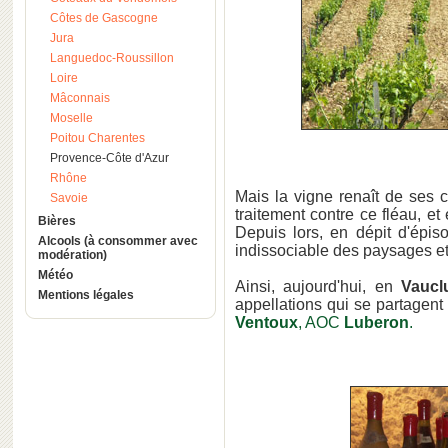
Côtes de Gascogne
Jura
Languedoc-Roussillon
Loire
Mâconnais
Moselle
Poitou Charentes
Provence-Côte d'Azur
Rhône
Mais la vigne renaît de ses 
Savoie
traitement contre ce fléau, et
Bières
Depuis lors, en dépit d'épisod
Alcools (à consommer avec
indissociable des paysages et
modération)
Météo
Ainsi, aujourd'hui, en
Vaucl
Mentions légales
appellations qui se partagent
Ventoux
, AOC
Luberon
.