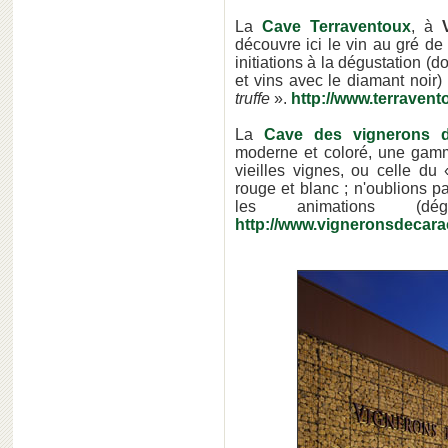
La
Cave Terraventoux
, à
découvre ici le vin au gré d
initiations à la dégustation (do
et vins avec le diamant noir)
truffe
».
http://www.terravento
La
Cave des vignerons d
moderne et coloré, une gamm
vieilles vignes, ou celle du
rouge et blanc ; n'oublions pa
les animations (dégu
http://www.vigneronsdecara