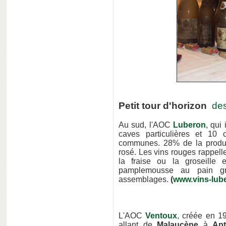
Petit tour d'horizon
des
Au sud, l'AOC
Luberon
, qui
caves particulières et 10 
communes. 28% de la produc
rosé. Les vins rouges rappelle
la fraise ou la groseille
pamplemousse au pain gri
assemblages.
(
www.vins-lube
L'AOC
Ventoux
,
créée en 197
allant de
Malaucène
à
Ap