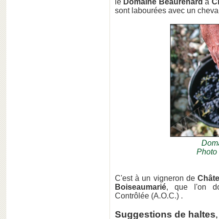
le
Domaine Beaurenard
à
C
sont labourées avec un cheval
Doma
Photo 
C'est à un vigneron de
Châte
Boiseaumarié
, que l'on do
Contrôlée (A.O.C.) .
Suggestions de haltes
,