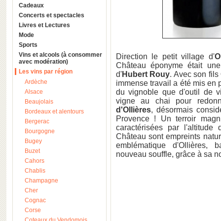
Cadeaux
Concerts et spectacles
Livres et Lectures
Mode
Sports
Vins et alcools (à consommer
Direction le petit village d'
O
avec modération)
Château éponyme était une 
Les vins par région
d'
Hubert Rouy
. Avec son fils
Ardèche
immense travail a été mis en p
du vignoble que d'outil de v
Alsace
vigne au chai pour redon
Beaujolais
d'Ollières
, désormais consid
Bordeaux et alentours
Provence ! Un terroir magni
Bergerac
caractérisées par l'altitud
Bourgogne
Château sont empreints natur
Bugey
emblématique d'Ollières, b
Buzet
nouveau souffle, grâce à sa no
Cahors
Chablis
Champagne
Cher
Cognac
Corse
Coteaux du Vendomois