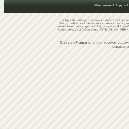
Hébergement & Support L
La ligne de partage des eaux en Ardèche et ses oe
Rhin) : traditions architecturales et fêtes en tous ge
mérite bien une escapade
/
Séjour week-end à Honf
Redoutable, c'est à Cherbourg, CITE DE LA MER
/
Claire en France
aime bien recevoir vos avis
espaces c