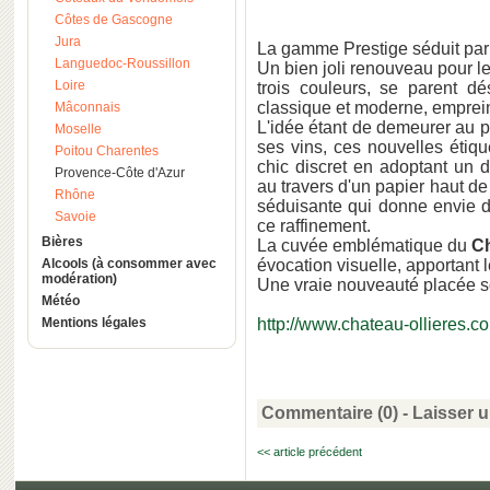
Côtes de Gascogne
Jura
La gamme Prestige séduit par 
Languedoc-Roussillon
Un bien joli renouveau pour l
Loire
trois couleurs, se parent dé
classique et moderne, emprein
Mâconnais
L'idée étant de demeurer au p
Moselle
ses vins, ces nouvelles étiqu
Poitou Charentes
chic discret en adoptant un 
Provence-Côte d'Azur
au travers d'un papier haut de
Rhône
séduisante qui donne envie d
Savoie
ce raffinement.
Bières
La cuvée emblématique du
Ch
Alcools (à consommer avec
évocation visuelle, apportant l
modération)
Une vraie nouveauté placée so
Météo
Mentions légales
http://www.chateau-ollieres.c
Commentaire (0) -
Laisser 
<< article précédent