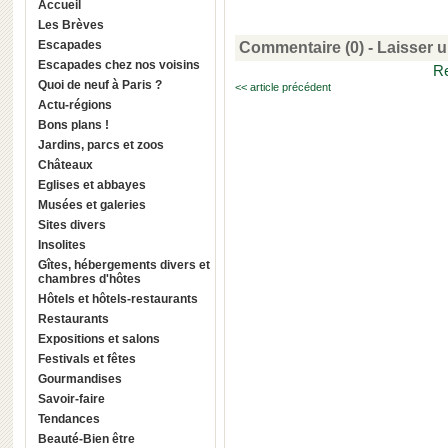
Accueil
Les Brèves
Escapades
Commentaire (0) -
Laisser 
Escapades chez nos voisins
Re
Quoi de neuf à Paris ?
<< article précédent
Actu-régions
Bons plans !
Jardins, parcs et zoos
Châteaux
Eglises et abbayes
Musées et galeries
Sites divers
Insolites
Gîtes, hébergements divers et
chambres d'hôtes
Hôtels et hôtels-restaurants
Restaurants
Expositions et salons
Festivals et fêtes
Gourmandises
Savoir-faire
Tendances
Beauté-Bien être