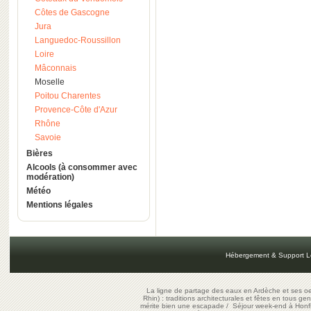
Côtes de Gascogne
Jura
Languedoc-Roussillon
Loire
Mâconnais
Moselle
Poitou Charentes
Provence-Côte d'Azur
Rhône
Savoie
Bières
Alcools (à consommer avec
modération)
Météo
Mentions légales
Hébergement & Support L
La ligne de partage des eaux en Ardèche et ses oe
Rhin) : traditions architecturales et fêtes en tous ge
mérite bien une escapade
/
Séjour week-end à Honf