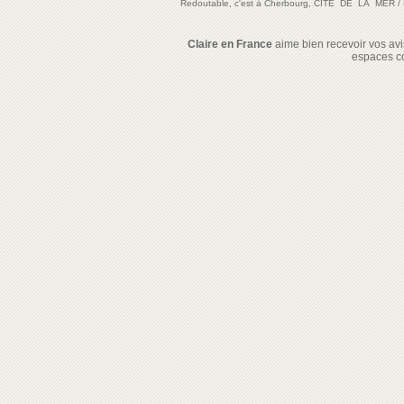
Redoutable, c'est à Cherbourg, CITE DE LA MER
/
Claire en France
aime bien recevoir vos avis
espaces c