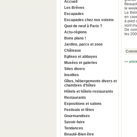
Accueil
Beaujol
Les Brèves
le week
Le thè
Escapades
en cave
Escapades chez nos voisins
à pied 
sont in
Quoi de neuf à Paris ?
De nomb
Actu-régions
les 200
Bons plans !
Jardins, parcs et zoos
Châteaux
Comme
Eglises et abbayes
<< artic
Musées et galeries
Sites divers
Insolites
Gîtes, hébergements divers et
chambres d'hôtes
Hôtels et hôtels-restaurants
Restaurants
Expositions et salons
Festivals et fêtes
Gourmandises
Savoir-faire
Tendances
Beauté-Bien être