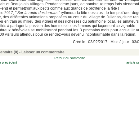
ais et Beaujolais-Villages. Pendant deux jours, de nombreux temps forts viendron
-end et permettront aux petits comme aux grands de profiter de la fête !
me 2017, "
Sur la route des terroirs
" rythmera la fête des crus : le temps d'une dég
, des différentes animations proposées au cœur du village de Julienas, d'une r
ou en train au milieu des vignes et des richesses du patrimoine local, les amateurs
vités à partager la passion des hommes et des femmes qui façonnent ce vignoble.
reux bénévoles se mobiliseront pendant les 3 prochains mois pour accueillir 
00 visiteurs attendus pour ce rendez-vous devenu incontournable dans la région.
Créé le : 03/02/2017 - Mise à jour : 03
ntaire (0) -
Laisser un commentaire
Retour au sommaire
le précédent
article s