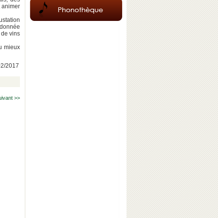
t animer
ustation
andonnée
 de vins
au mieux
/02/2017
uivant >>