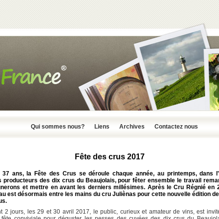
Qui sommes nous?
Liens
Archives
Contactez nous
Fête des crus 2017
 37 ans, la Fête des Crus se déroule chaque année, au printemps, dans l
s producteurs des dix crus du Beaujolais, pour fêter ensemble le travail rem
gnerons et mettre en avant les derniers millésimes. Après le Cru Régnié en 2
u est désormais entre les mains du cru Juliènas pour cette nouvelle édition de
us.
 2 jours, les 29 et 30 avril 2017, le public, curieux et amateur de vins, est invi
 fête conviviale pour déguster les nesses des cuvées des dix crus du Beaujola