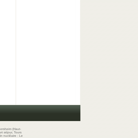
ersheim (Haut-
t séjour, Tours
in nucléaire : Le