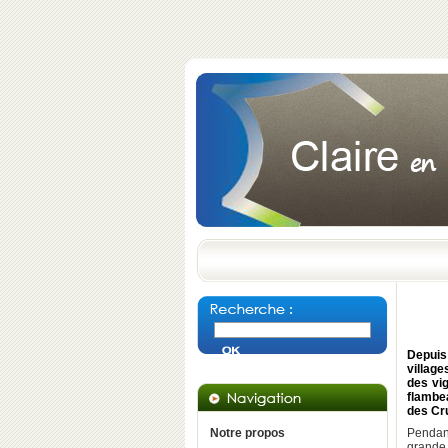
Depuis
village
des vi
flambea
des Cr
Notre propos
Pendant
grande