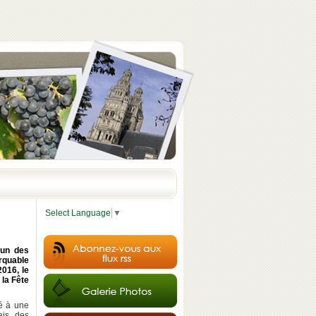
Select Language
▼
'un des
arquable
016, le
 la Fête
té à une
is, des