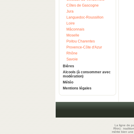
Côtes de Gascogne
Jura
Languedoc-Roussillon
Loire
Mâconnais
Moselle
Poitou Charentes
Provence-Côte d'Azur
Rhône
Savoie
Bières
Alcools (à consommer avec
modération)
Météo
Mentions légales
La ligne de p
Rhin) : traditi
mérite bien un