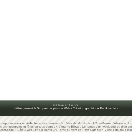
© Claire en France
Hébergement & Support Le plus du Web
-
Création graphique Pratikmedia
-
artage des eaux en Ardèche et ses oeuvres d'art
Vins de Montlouis
/
L'Eco-Musée d'Alsace à Ung
ons architecturales et fêtes en tous genres
/
Vibrante Bilbao
/
Le temps d'un week-end ou d'un cour
e escapade
/
Séjour week-end à Honfleur
/
Truffe au vent en Pays Cathare
/
Visite d'un sous-mar