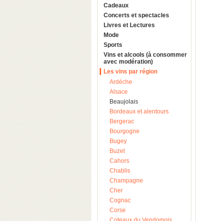
Cadeaux
Concerts et spectacles
Livres et Lectures
Mode
Sports
Vins et alcools (à consommer
avec modération)
Les vins par région
Ardèche
Alsace
Beaujolais
Bordeaux et alentours
Bergerac
Bourgogne
Bugey
Buzet
Cahors
Chablis
Champagne
Cher
Cognac
Corse
Coteaux du Vendomois