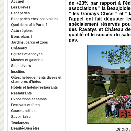
Accueil
de +23% par rapport à l'éd
Les Brèves
associations " la Beaujoloise 
Escapades
" les Gamays Chics " et " 
l'appel ont fait déguster 
Escapades chez nos voisins
spécialement réservés pou
Quoi de neuf à Paris ?
des Ravatys et Château de 
Actu-régions
qualité et le succès du sa
Bons plans !
pas.
Jardins, parcs et zoos
Châteaux
Eglises et abbayes
Musées et galeries
Sites divers
Insolites
Gîtes, hébergements divers et
chambres d'hôtes
Hôtels et hôtels-restaurants
Restaurants
Expositions et salons
Festivals et fêtes
Gourmandises
Savoir-faire
Tendances
Beauté-Bien être
photo