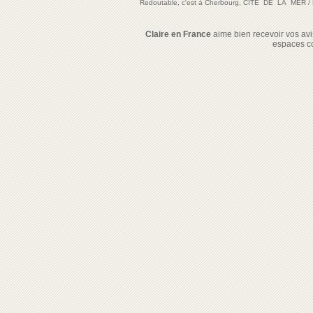
Redoutable, c'est à Cherbourg, CITE DE LA MER
/
Claire en France
aime bien recevoir vos avis
espaces c