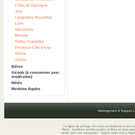
Côtes de Gascogne
Jura
Languedoc-Roussillon
Loire
Mâconnais
Moselle
Poitou Charentes
Provence-Côte d'Azur
Rhône
Savoie
Bières
Alcools (à consommer avec
modération)
Météo
Mentions légales
Hébergement & Support L
La ligne de partage des eaux en Ardèche et ses oe
Rhin) : traditions architecturales et fêtes en tous ge
mérite bien une escapade
/
Séjour week-end à Honf