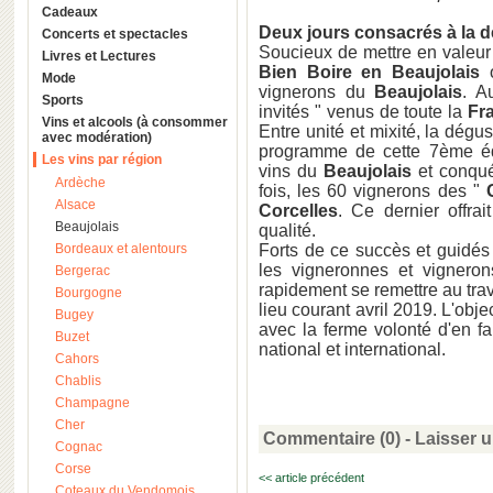
Cadeaux
Deux jours consacrés à la d
Concerts et spectacles
Soucieux de mettre en valeur l
Livres et Lectures
Bien Boire en Beaujolais
Mode
vignerons du
Beaujolais
. A
Sports
invités " venus de toute la
Fr
Vins et alcools (à consommer
Entre unité et mixité, la dégu
avec modération)
programme de cette 7ème édi
Les vins par région
vins du
Beaujolais
et conqué
Ardèche
fois, les 60 vignerons des "
Alsace
Corcelles
. Ce dernier offra
Beaujolais
qualité.
Bordeaux et alentours
Forts de ce succès et guidés 
les vigneronnes et vigner
Bergerac
rapidement se remettre au trav
Bourgogne
lieu courant avril 2019. L'objec
Bugey
avec la ferme volonté d'en f
Buzet
national et international.
Cahors
Chablis
Champagne
Cher
Commentaire (0) -
Laisser 
Cognac
Corse
<< article précédent
Coteaux du Vendomois