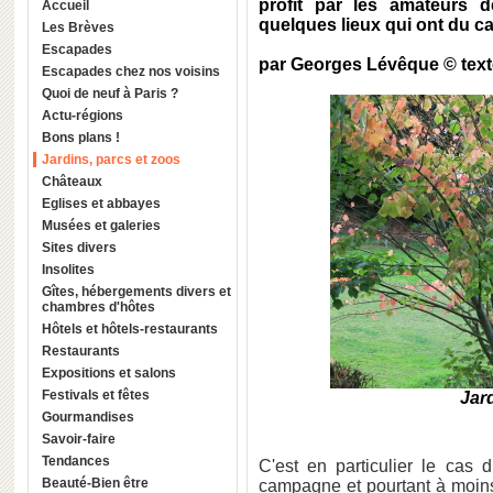
profit par les amateurs d
Accueil
quelques lieux qui ont du ca
Les Brèves
Escapades
par Georges Lévêque © tex
Escapades chez nos voisins
Quoi de neuf à Paris ?
Actu-régions
Bons plans !
Jardins, parcs et zoos
Châteaux
Eglises et abbayes
Musées et galeries
Sites divers
Insolites
Gîtes, hébergements divers et
chambres d'hôtes
Hôtels et hôtels-restaurants
Restaurants
Expositions et salons
Festivals et fêtes
Jard
Gourmandises
Savoir-faire
Tendances
C'est en particulier le cas
Beauté-Bien être
campagne et pourtant à moin