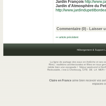
Jardin François
http://www.j
Jardin d'Atmosphère du Pet
http://www.jardindupetitbordea
Commentaire (0) -
Laisser 
<< article précédent
Hébergement & Support L
La ligne de partage des eaux en Ardèche et ses oe
Rhin) : traditions architecturales et fêtes en tous ge
mérite bien une escapade
/
Séjour week-end à Honf
Redoutable, c'est à Cherbourg, CITE DE LA MER
/
Claire en France
aime bien recevoir vos avis
espaces c