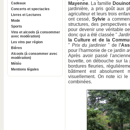
Mayenne
. La famille
Douino
Cadeaux
jardinière, a pris goût aux p
Concerts et spectacles
agriculteur et leurs trois enfa
Livres et Lectures
ont cessé,
Sylvie
a commencé
Mode
structures, des perspectives 
Sports
pour devenir une véritable o
Vins et alcools (à consommer
donc qui a été classée "
Jard
avec modération)
la Culture et de la Commun
Les vins par région
"
Prix du jardinier
" de l
'Ass
Bières
pour l'harmonie de ce jardin a
Alcools (à consommer avec
Après avoir passé l'ancienn
modération)
buvette, on débouche sur la 
Météo
bordures fleuries, régulièrem
Mentions légales
bâtiment est absolument 
visuellement. On note ici le
combinées.