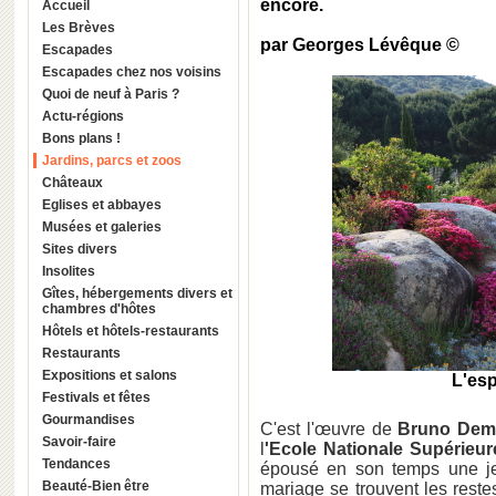
encore.
Accueil
Les Brèves
par Georges Lévêque ©
Escapades
Escapades chez nos voisins
Quoi de neuf à Paris ?
Actu-régions
Bons plans !
Jardins, parcs et zoos
Châteaux
Eglises et abbayes
Musées et galeries
Sites divers
Insolites
Gîtes, hébergements divers et
chambres d'hôtes
Hôtels et hôtels-restaurants
Restaurants
Expositions et salons
L'es
Festivals et fêtes
Gourmandises
C'est l'œuvre de
Bruno Dem
Savoir-faire
l
'Ecole Nationale Supérieu
Tendances
épousé en son temps une je
Beauté-Bien être
mariage se trouvent les restes