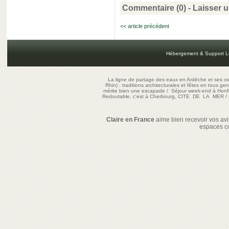
Commentaire (0) -
Laisser 
<< article précédent
Hébergement & Support L
La ligne de partage des eaux en Ardèche et ses oe
Rhin) : traditions architecturales et fêtes en tous ge
mérite bien une escapade
/
Séjour week-end à Honf
Redoutable, c'est à Cherbourg, CITE DE LA MER
/
Claire en France
aime bien recevoir vos avis
espaces c