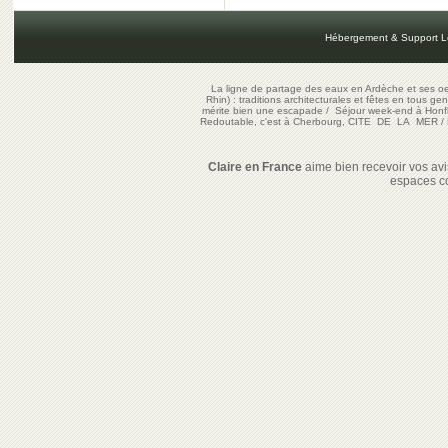
Hébergement & Support L
La ligne de partage des eaux en Ardèche et ses oe
Rhin) : traditions architecturales et fêtes en tous ge
mérite bien une escapade
/
Séjour week-end à Honf
Redoutable, c'est à Cherbourg, CITE DE LA MER
/
Claire en France
aime bien recevoir vos avis
espaces c