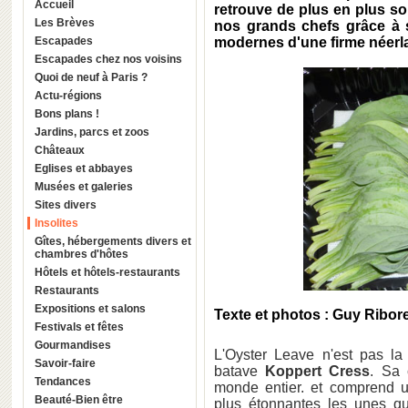
Accueil
retrouve de plus en plus so
Les Brèves
nos grands chefs grâce à s
Escapades
modernes d'une firme néerla
Escapades chez nos voisins
Quoi de neuf à Paris ?
Actu-régions
Bons plans !
Jardins, parcs et zoos
Châteaux
Eglises et abbayes
Musées et galeries
Sites divers
Insolites
Gîtes, hébergements divers et
chambres d'hôtes
Hôtels et hôtels-restaurants
Restaurants
Expositions et salons
Texte et photos : Guy Ribor
Festivals et fêtes
Gourmandises
L'Oyster Leave n'est pas la
Savoir-faire
batave
Koppert Cress
. Sa 
Tendances
monde entier. et comprend u
Beauté-Bien être
plus étonnantes les unes qu