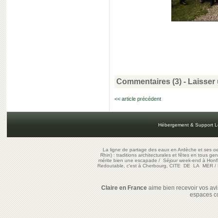
Commentaires (3)
-
Laisser
<< article précédent
Hébergement & Support L
La ligne de partage des eaux en Ardèche et ses oe
Rhin) : traditions architecturales et fêtes en tous ge
mérite bien une escapade
/
Séjour week-end à Honf
Redoutable, c'est à Cherbourg, CITE DE LA MER
/
Claire en France
aime bien recevoir vos avis
espaces c